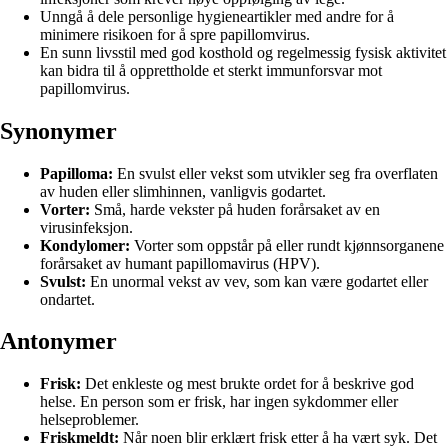
Unngå å dele personlige hygieneartikler med andre for å
minimere risikoen for å spre papillomvirus.
En sunn livsstil med god kosthold og regelmessig fysisk aktivitet
kan bidra til å opprettholde et sterkt immunforsvar mot
papillomvirus.
Synonymer
Papilloma:
En svulst eller vekst som utvikler seg fra overflaten
av huden eller slimhinnen, vanligvis godartet.
Vorter:
Små, harde vekster på huden forårsaket av en
virusinfeksjon.
Kondylomer:
Vorter som oppstår på eller rundt kjønnsorganene
forårsaket av humant papillomavirus (HPV).
Svulst:
En unormal vekst av vev, som kan være godartet eller
ondartet.
Antonymer
Frisk:
Det enkleste og mest brukte ordet for å beskrive god
helse. En person som er frisk, har ingen sykdommer eller
helseproblemer.
Friskmeldt:
Når noen blir erklært frisk etter å ha vært syk. Det