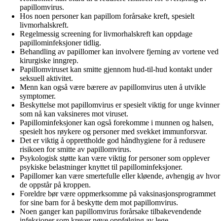
papillomvirus.
Hos noen personer kan papillom forårsake kreft, spesielt
livmorhalskreft.
Regelmessig screening for livmorhalskreft kan oppdage
papillominfeksjoner tidlig.
Behandling av papillomer kan involvere fjerning av vortene ved
kirurgiske inngrep.
Papillomviruset kan smitte gjennom hud-til-hud kontakt under
seksuell aktivitet.
Menn kan også være bærere av papillomvirus uten å utvikle
symptomer.
Beskyttelse mot papillomvirus er spesielt viktig for unge kvinner
som nå kan vaksineres mot viruset.
Papillominfeksjoner kan også forekomme i munnen og halsen,
spesielt hos røykere og personer med svekket immunforsvar.
Det er viktig å opprettholde god håndhygiene for å redusere
risikoen for smitte av papillomvirus.
Psykologisk støtte kan være viktig for personer som opplever
psykiske belastninger knyttet til papillominfeksjoner.
Papillomer kan være smertefulle eller kløende, avhengig av hvor
de oppstår på kroppen.
Foreldre bør være oppmerksomme på vaksinasjonsprogrammet
for sine barn for å beskytte dem mot papillomvirus.
Noen ganger kan papillomvirus forårsake tilbakevendende
infeksjoner som krever nøye oppfølging av lege.