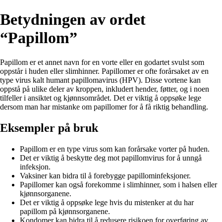
Betydningen av ordet
“Papillom”
Papillom er et annet navn for en vorte eller en godartet svulst som
oppstår i huden eller slimhinner. Papillomer er ofte forårsaket av en
type virus kalt humant papillomavirus (HPV). Disse vortene kan
oppstå på ulike deler av kroppen, inkludert hender, føtter, og i noen
tilfeller i ansiktet og kjønnsområdet. Det er viktig å oppsøke lege
dersom man har mistanke om papillomer for å få riktig behandling.
Eksempler på bruk
Papillom er en type virus som kan forårsake vorter på huden.
Det er viktig å beskytte deg mot papillomvirus for å unngå
infeksjon.
Vaksiner kan bidra til å forebygge papillominfeksjoner.
Papillomer kan også forekomme i slimhinner, som i halsen eller
kjønnsorganene.
Det er viktig å oppsøke lege hvis du mistenker at du har
papillom på kjønnsorganene.
Kondomer kan bidra til å redusere risikoen for overføring av