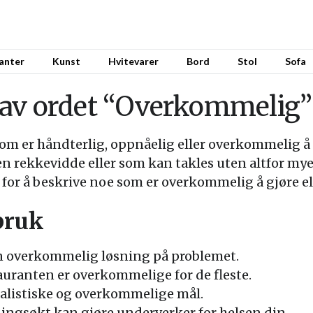
anter
Kunst
Hvitevarer
Bord
Stol
Sofa
av ordet “Overkommelig”
m er håndterlig, oppnåelig eller overkommelig å g
en rekkevidde eller som kan takles uten altfor mye
 for å beskrive noe som er overkommelig å gjøre el
bruk
 en overkommelig løsning på problemet.
auranten er overkommelige for de fleste.
 realistiske og overkommelige mål.
ngsøkt kan gjøre underverker for helsen din.