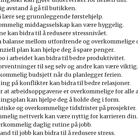
g avstand å gå til butikken.
 lære seg grunnleggende førstehjelp.
kommelig middagsselskap kan være hyggelig.
 kan bidra til å redusere stressnivået.
 en balanse mellom utfordrende og overkommelige 
ziell plan kan hjelpe deg å spare penger.
i arbeidet kan bidra til bedre produktivitet.
rventninger til seg selv og andre kan være viktig.
erkommelig budsjett når du planlegger ferien.
g på konflikter kan bidra til bedre relasjoner.
for at arbeidsoppgavene er overkommelige for alle 
ngsplan kan hjelpe deg å holde deg i form.
istiske og overkommelige tidsfrister på prosjekter.
melig nettverk kan være nyttig for karrieren din.
erkommelig daglig rutine på jobb.
d til jobb kan bidra til å redusere stress.