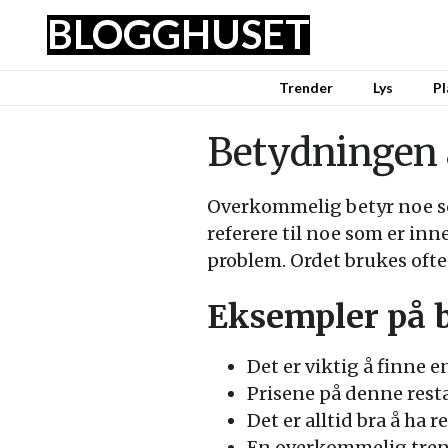
BLOGGHUSET
Trender
Lys
Pl
Betydningen 
Overkommelig betyr noe so
referere til noe som er inn
problem. Ordet brukes ofte
Eksempler på 
Det er viktig å finne
Prisene på denne rest
Det er alltid bra å ha
En overkommelig treni