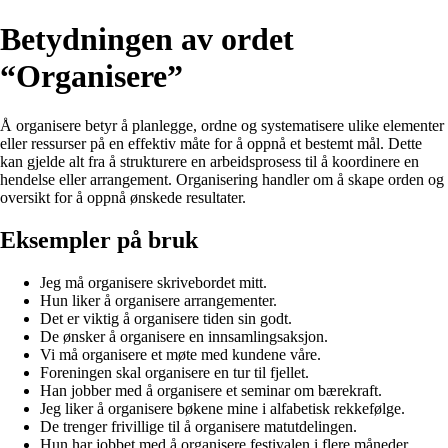
Betydningen av ordet
“Organisere”
Å organisere betyr å planlegge, ordne og systematisere ulike elementer
eller ressurser på en effektiv måte for å oppnå et bestemt mål. Dette
kan gjelde alt fra å strukturere en arbeidsprosess til å koordinere en
hendelse eller arrangement. Organisering handler om å skape orden og
oversikt for å oppnå ønskede resultater.
Eksempler på bruk
Jeg må organisere skrivebordet mitt.
Hun liker å organisere arrangementer.
Det er viktig å organisere tiden sin godt.
De ønsker å organisere en innsamlingsaksjon.
Vi må organisere et møte med kundene våre.
Foreningen skal organisere en tur til fjellet.
Han jobber med å organisere et seminar om bærekraft.
Jeg liker å organisere bøkene mine i alfabetisk rekkefølge.
De trenger frivillige til å organisere matutdelingen.
Hun har jobbet med å organisere festivalen i flere måneder.