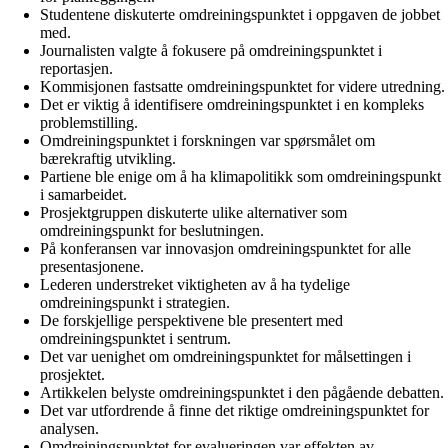
Studentene diskuterte omdreiningspunktet i oppgaven de jobbet
med.
Journalisten valgte å fokusere på omdreiningspunktet i
reportasjen.
Kommisjonen fastsatte omdreiningspunktet for videre utredning.
Det er viktig å identifisere omdreiningspunktet i en kompleks
problemstilling.
Omdreiningspunktet i forskningen var spørsmålet om
bærekraftig utvikling.
Partiene ble enige om å ha klimapolitikk som omdreiningspunkt
i samarbeidet.
Prosjektgruppen diskuterte ulike alternativer som
omdreiningspunkt for beslutningen.
På konferansen var innovasjon omdreiningspunktet for alle
presentasjonene.
Lederen understreket viktigheten av å ha tydelige
omdreiningspunkt i strategien.
De forskjellige perspektivene ble presentert med
omdreiningspunktet i sentrum.
Det var uenighet om omdreiningspunktet for målsettingen i
prosjektet.
Artikkelen belyste omdreiningspunktet i den pågående debatten.
Det var utfordrende å finne det riktige omdreiningspunktet for
analysen.
Omdreiningspunktet for evalueringen var effekten av