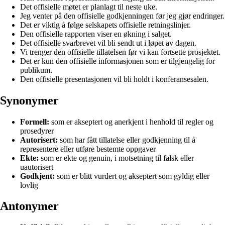
Det offisielle møtet er planlagt til neste uke.
Jeg venter på den offisielle godkjenningen før jeg gjør endringer.
Det er viktig å følge selskapets offisielle retningslinjer.
Den offisielle rapporten viser en økning i salget.
Det offisielle svarbrevet vil bli sendt ut i løpet av dagen.
Vi trenger den offisielle tillatelsen før vi kan fortsette prosjektet.
Det er kun den offisielle informasjonen som er tilgjengelig for
publikum.
Den offisielle presentasjonen vil bli holdt i konferansesalen.
Synonymer
Formell:
som er akseptert og anerkjent i henhold til regler og
prosedyrer
Autorisert:
som har fått tillatelse eller godkjenning til å
representere eller utføre bestemte oppgaver
Ekte:
som er ekte og genuin, i motsetning til falsk eller
uautorisert
Godkjent:
som er blitt vurdert og akseptert som gyldig eller
lovlig
Antonymer