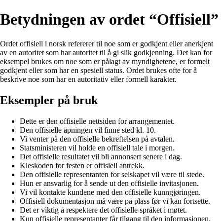
Betydningen av ordet “Offisiell”
Ordet offisiell i norsk refererer til noe som er godkjent eller anerkjent
av en autoritet som har autoritet til å gi slik godkjenning. Det kan for
eksempel brukes om noe som er pålagt av myndighetene, er formelt
godkjent eller som har en spesiell status. Ordet brukes ofte for å
beskrive noe som har en autoritativ eller formell karakter.
Eksempler på bruk
Dette er den offisielle nettsiden for arrangementet.
Den offisielle åpningen vil finne sted kl. 10.
Vi venter på den offisielle bekreftelsen på avtalen.
Statsministeren vil holde en offisiell tale i morgen.
Det offisielle resultatet vil bli annonsert senere i dag.
Kleskoden for festen er offisiell antrekk.
Den offisielle representanten for selskapet vil være til stede.
Hun er ansvarlig for å sende ut den offisielle invitasjonen.
Vi vil kontakte kundene med den offisielle kunngjøringen.
Offisiell dokumentasjon må være på plass før vi kan fortsette.
Det er viktig å respektere det offisielle språket i møtet.
Kun offisielle representanter får tilgang til den informasjonen.