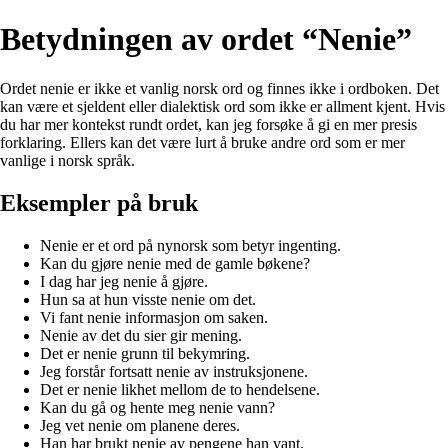
Betydningen av ordet “Nenie”
Ordet nenie er ikke et vanlig norsk ord og finnes ikke i ordboken. Det
kan være et sjeldent eller dialektisk ord som ikke er allment kjent. Hvis
du har mer kontekst rundt ordet, kan jeg forsøke å gi en mer presis
forklaring. Ellers kan det være lurt å bruke andre ord som er mer
vanlige i norsk språk.
Eksempler på bruk
Nenie er et ord på nynorsk som betyr ingenting.
Kan du gjøre nenie med de gamle bøkene?
I dag har jeg nenie å gjøre.
Hun sa at hun visste nenie om det.
Vi fant nenie informasjon om saken.
Nenie av det du sier gir mening.
Det er nenie grunn til bekymring.
Jeg forstår fortsatt nenie av instruksjonene.
Det er nenie likhet mellom de to hendelsene.
Kan du gå og hente meg nenie vann?
Jeg vet nenie om planene deres.
Han har brukt nenie av pengene han vant.