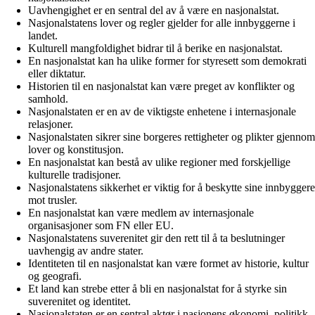
Uavhengighet er en sentral del av å være en nasjonalstat.
Nasjonalstatens lover og regler gjelder for alle innbyggerne i
landet.
Kulturell mangfoldighet bidrar til å berike en nasjonalstat.
En nasjonalstat kan ha ulike former for styresett som demokrati
eller diktatur.
Historien til en nasjonalstat kan være preget av konflikter og
samhold.
Nasjonalstaten er en av de viktigste enhetene i internasjonale
relasjoner.
Nasjonalstaten sikrer sine borgeres rettigheter og plikter gjennom
lover og konstitusjon.
En nasjonalstat kan bestå av ulike regioner med forskjellige
kulturelle tradisjoner.
Nasjonalstatens sikkerhet er viktig for å beskytte sine innbyggere
mot trusler.
En nasjonalstat kan være medlem av internasjonale
organisasjoner som FN eller EU.
Nasjonalstatens suverenitet gir den rett til å ta beslutninger
uavhengig av andre stater.
Identiteten til en nasjonalstat kan være formet av historie, kultur
og geografi.
Et land kan strebe etter å bli en nasjonalstat for å styrke sin
suverenitet og identitet.
Nasjonalstaten er en sentral aktør i nasjonens økonomi, politikk