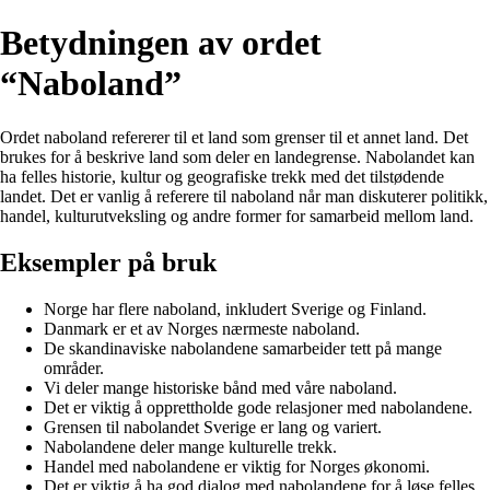
Betydningen av ordet
“Naboland”
Ordet naboland refererer til et land som grenser til et annet land. Det
brukes for å beskrive land som deler en landegrense. Nabolandet kan
ha felles historie, kultur og geografiske trekk med det tilstødende
landet. Det er vanlig å referere til naboland når man diskuterer politikk,
handel, kulturutveksling og andre former for samarbeid mellom land.
Eksempler på bruk
Norge har flere naboland, inkludert Sverige og Finland.
Danmark er et av Norges nærmeste naboland.
De skandinaviske nabolandene samarbeider tett på mange
områder.
Vi deler mange historiske bånd med våre naboland.
Det er viktig å opprettholde gode relasjoner med nabolandene.
Grensen til nabolandet Sverige er lang og variert.
Nabolandene deler mange kulturelle trekk.
Handel med nabolandene er viktig for Norges økonomi.
Det er viktig å ha god dialog med nabolandene for å løse felles