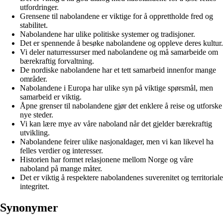
utfordringer.
Grensene til nabolandene er viktige for å opprettholde fred og
stabilitet.
Nabolandene har ulike politiske systemer og tradisjoner.
Det er spennende å besøke nabolandene og oppleve deres kultur.
Vi deler naturressurser med nabolandene og må samarbeide om
bærekraftig forvaltning.
De nordiske nabolandene har et tett samarbeid innenfor mange
områder.
Nabolandene i Europa har ulike syn på viktige spørsmål, men
samarbeid er viktig.
Åpne grenser til nabolandene gjør det enklere å reise og utforske
nye steder.
Vi kan lære mye av våre naboland når det gjelder bærekraftig
utvikling.
Nabolandene feirer ulike nasjonaldager, men vi kan likevel ha
felles verdier og interesser.
Historien har formet relasjonene mellom Norge og våre
naboland på mange måter.
Det er viktig å respektere nabolandenes suverenitet og territoriale
integritet.
Synonymer