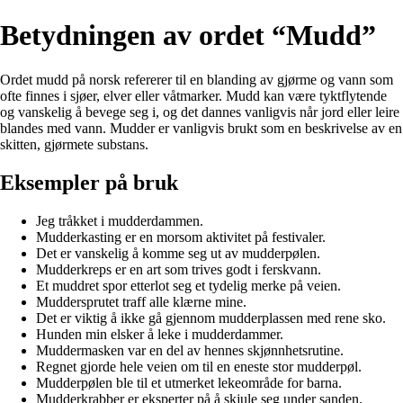
Betydningen av ordet “Mudd”
Ordet mudd på norsk refererer til en blanding av gjørme og vann som
ofte finnes i sjøer, elver eller våtmarker. Mudd kan være tyktflytende
og vanskelig å bevege seg i, og det dannes vanligvis når jord eller leire
blandes med vann. Mudder er vanligvis brukt som en beskrivelse av en
skitten, gjørmete substans.
Eksempler på bruk
Jeg tråkket i mudderdammen.
Mudderkasting er en morsom aktivitet på festivaler.
Det er vanskelig å komme seg ut av mudderpølen.
Mudderkreps er en art som trives godt i ferskvann.
Et muddret spor etterlot seg et tydelig merke på veien.
Muddersprutet traff alle klærne mine.
Det er viktig å ikke gå gjennom mudderplassen med rene sko.
Hunden min elsker å leke i mudderdammer.
Muddermasken var en del av hennes skjønnhetsrutine.
Regnet gjorde hele veien om til en eneste stor mudderpøl.
Mudderpølen ble til et utmerket lekeområde for barna.
Mudderkrabber er eksperter på å skjule seg under sanden.