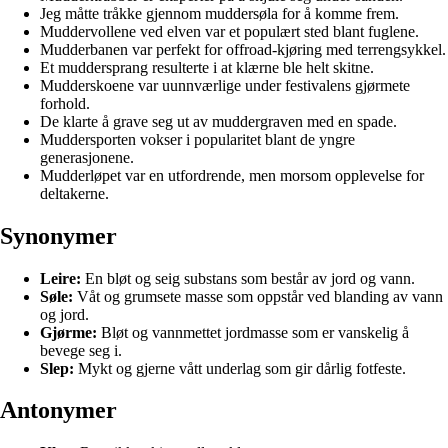
Jeg måtte tråkke gjennom muddersøla for å komme frem.
Muddervollene ved elven var et populært sted blant fuglene.
Mudderbanen var perfekt for offroad-kjøring med terrengsykkel.
Et muddersprang resulterte i at klærne ble helt skitne.
Mudderskoene var uunnværlige under festivalens gjørmete
forhold.
De klarte å grave seg ut av muddergraven med en spade.
Muddersporten vokser i popularitet blant de yngre
generasjonene.
Mudderløpet var en utfordrende, men morsom opplevelse for
deltakerne.
Synonymer
Leire:
En bløt og seig substans som består av jord og vann.
Søle:
Våt og grumsete masse som oppstår ved blanding av vann
og jord.
Gjørme:
Bløt og vannmettet jordmasse som er vanskelig å
bevege seg i.
Slep:
Mykt og gjerne vått underlag som gir dårlig fotfeste.
Antonymer