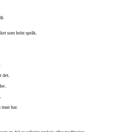
ig.
ket som helst språk.
.
 det.
lse.
.
 man har.