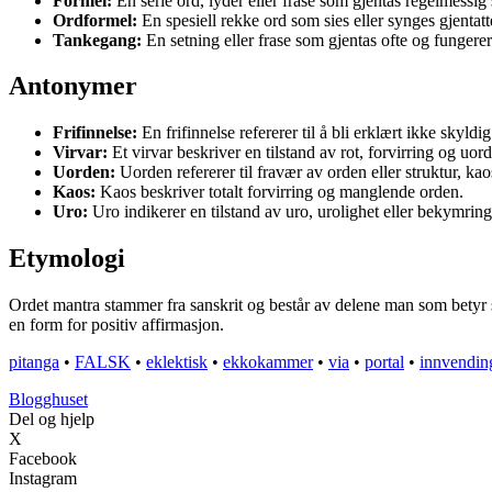
Formel:
En serie ord, lyder eller frase som gjentas regelmessig 
Ordformel:
En spesiell rekke ord som sies eller synges gjentatt
Tankegang:
En setning eller frase som gjentas ofte og fungerer
Antonymer
Frifinnelse:
En frifinnelse refererer til å bli erklært ikke skyldig
Virvar:
Et virvar beskriver en tilstand av rot, forvirring og uor
Uorden:
Uorden refererer til fravær av orden eller struktur, kao
Kaos:
Kaos beskriver totalt forvirring og manglende orden.
Uro:
Uro indikerer en tilstand av uro, urolighet eller bekymring
Etymologi
Ordet mantra stammer fra sanskrit og består av delene man som betyr sin
en form for positiv affirmasjon.
pitanga
•
FALSK
•
eklektisk
•
ekkokammer
•
via
•
portal
•
innvendin
Blogghuset
Del og hjelp
X
Facebook
Instagram