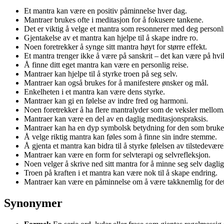
Et mantra kan være en positiv påminnelse hver dag.
Mantraer brukes ofte i meditasjon for å fokusere tankene.
Det er viktig å velge et mantra som resonnerer med deg personl
Gjentakelse av et mantra kan hjelpe til å skape indre ro.
Noen foretrekker å synge sitt mantra høyt for større effekt.
Et mantra trenger ikke å være på sanskrit – det kan være på hvil
Å finne ditt eget mantra kan være en personlig reise.
Mantraer kan hjelpe til å styrke troen på seg selv.
Mantraer kan også brukes for å manifestere ønsker og mål.
Enkelheten i et mantra kan være dens styrke.
Mantraer kan gi en følelse av indre fred og harmoni.
Noen foretrekker å ha flere mantralyder som de veksler mellom
Mantraer kan være en del av en daglig meditasjonspraksis.
Mantraer kan ha en dyp symbolsk betydning for den som bruker
Å velge riktig mantra kan føles som å finne sin indre stemme.
Å gjenta et mantra kan bidra til å styrke følelsen av tilstedevære
Mantraer kan være en form for selvterapi og selvrefleksjon.
Noen velger å skrive ned sitt mantra for å minne seg selv daglig
Troen på kraften i et mantra kan være nok til å skape endring.
Mantraer kan være en påminnelse om å være takknemlig for det
Synonymer