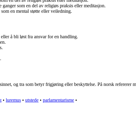
som en del av religiøs praksis eller meditasjon.
e ganger som en del av religiøs praksis eller meditasjon.
 som en mental støtte eller veiledning.
 eller å bli løst fra ansvar for en handling.
den.
s.
.
net, og tra som betyr frigjøring eller beskyttelse. På norsk refererer ma
g
•
luremus
•
utstede
•
parlamentarisme
•