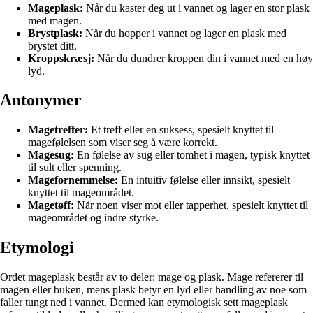
Mageplask:
Når du kaster deg ut i vannet og lager en stor plask
med magen.
Brystplask:
Når du hopper i vannet og lager en plask med
brystet ditt.
Kroppskræsj:
Når du dundrer kroppen din i vannet med en høy
lyd.
Antonymer
Magetreffer:
Et treff eller en suksess, spesielt knyttet til
magefølelsen som viser seg å være korrekt.
Magesug:
En følelse av sug eller tomhet i magen, typisk knyttet
til sult eller spenning.
Magefornemmelse:
En intuitiv følelse eller innsikt, spesielt
knyttet til mageområdet.
Magetøff:
Når noen viser mot eller tapperhet, spesielt knyttet til
mageområdet og indre styrke.
Etymologi
Ordet mageplask består av to deler: mage og plask. Mage refererer til
magen eller buken, mens plask betyr en lyd eller handling av noe som
faller tungt ned i vannet. Dermed kan etymologisk sett mageplask