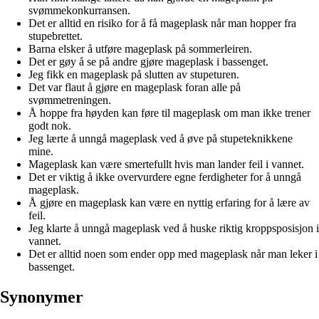
svømmekonkurransen.
Det er alltid en risiko for å få mageplask når man hopper fra
stupebrettet.
Barna elsker å utføre mageplask på sommerleiren.
Det er gøy å se på andre gjøre mageplask i bassenget.
Jeg fikk en mageplask på slutten av stupeturen.
Det var flaut å gjøre en mageplask foran alle på
svømmetreningen.
Å hoppe fra høyden kan føre til mageplask om man ikke trener
godt nok.
Jeg lærte å unngå mageplask ved å øve på stupeteknikkene
mine.
Mageplask kan være smertefullt hvis man lander feil i vannet.
Det er viktig å ikke overvurdere egne ferdigheter for å unngå
mageplask.
Å gjøre en mageplask kan være en nyttig erfaring for å lære av
feil.
Jeg klarte å unngå mageplask ved å huske riktig kroppsposisjon i
vannet.
Det er alltid noen som ender opp med mageplask når man leker i
bassenget.
Synonymer