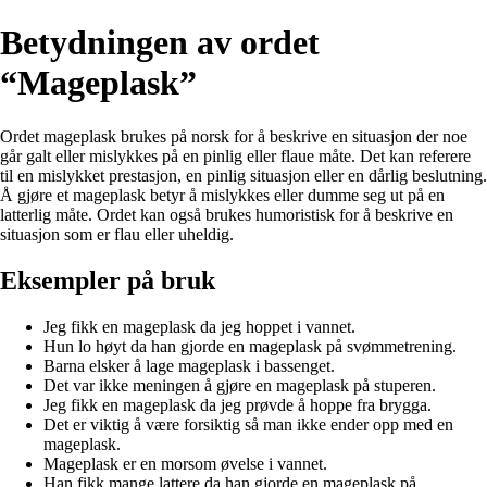
Betydningen av ordet
“Mageplask”
Ordet mageplask brukes på norsk for å beskrive en situasjon der noe
går galt eller mislykkes på en pinlig eller flaue måte. Det kan referere
til en mislykket prestasjon, en pinlig situasjon eller en dårlig beslutning.
Å gjøre et mageplask betyr å mislykkes eller dumme seg ut på en
latterlig måte. Ordet kan også brukes humoristisk for å beskrive en
situasjon som er flau eller uheldig.
Eksempler på bruk
Jeg fikk en mageplask da jeg hoppet i vannet.
Hun lo høyt da han gjorde en mageplask på svømmetrening.
Barna elsker å lage mageplask i bassenget.
Det var ikke meningen å gjøre en mageplask på stuperen.
Jeg fikk en mageplask da jeg prøvde å hoppe fra brygga.
Det er viktig å være forsiktig så man ikke ender opp med en
mageplask.
Mageplask er en morsom øvelse i vannet.
Han fikk mange lattere da han gjorde en mageplask på