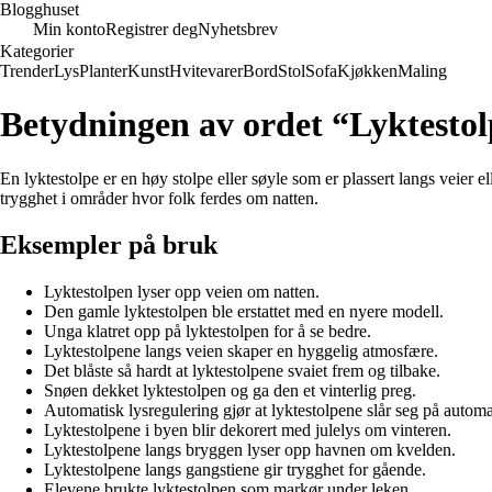
Blogghuset
Min konto
Registrer deg
Nyhetsbrev
Kategorier
Trender
Lys
Planter
Kunst
Hvitevarer
Bord
Stol
Sofa
Kjøkken
Maling
Betydningen av ordet “Lyktesto
En lyktestolpe er en høy stolpe eller søyle som er plassert langs veier el
trygghet i områder hvor folk ferdes om natten.
Eksempler på bruk
Lyktestolpen lyser opp veien om natten.
Den gamle lyktestolpen ble erstattet med en nyere modell.
Unga klatret opp på lyktestolpen for å se bedre.
Lyktestolpene langs veien skaper en hyggelig atmosfære.
Det blåste så hardt at lyktestolpene svaiet frem og tilbake.
Snøen dekket lyktestolpen og ga den et vinterlig preg.
Automatisk lysregulering gjør at lyktestolpene slår seg på automa
Lyktestolpene i byen blir dekorert med julelys om vinteren.
Lyktestolpene langs bryggen lyser opp havnen om kvelden.
Lyktestolpene langs gangstiene gir trygghet for gående.
Elevene brukte lyktestolpen som markør under leken.