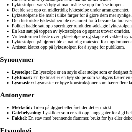
Lyktestolpen var så høy at man måtte se opp for å se toppen.
Det ble satt opp en midlertidig lyktestolpe under arrangementet.
Lyktestolpene ble malt i ulike farger for å gjøre dem mer synlige.
Den historiske lyktestolpen ble restaurert for å bevare kulturarve
Politiet hadde satt opp sperringer rundt den ødelagte lyktestolpen
En katt satt på toppen av lyktestolpen og spanet utover området.
Vinterstormen blåste over lyktestolpene og skapte et vakkert syn.
Lyktestolpen på hjørnet ble et naturlig møtested for ungdommene
Artisten klatret opp på lyktestolpen for å synge for publikum.
Synonymer
Lysstolpe:
En lysstolpe er en søyle eller stolpe som er designet f
Lyktmast:
En lyktmast er en høy stolpe som vanligvis bærer en ell
Lysmaster:
Lysmaster er høye konstruksjoner som bærer flere lam
Antonymer
Mørketid:
Tiden på døgnet eller året der det er mørkt
Gatebelysning:
Lyskilder som er satt opp langs gater for å gi be
Fakkel:
En stav med brennende flammer, brukt for lys eller dek
Etymologi