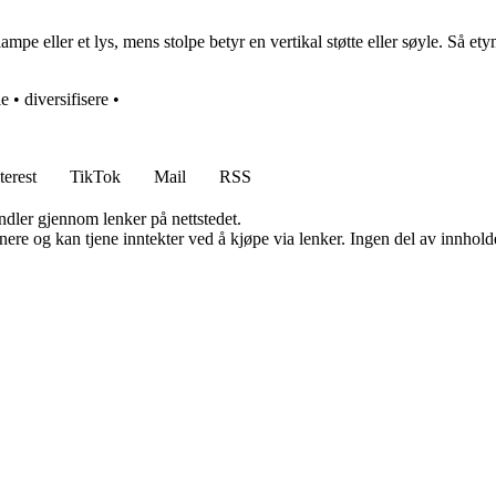
lampe eller et lys, mens stolpe betyr en vertikal støtte eller søyle. Så ety
le
•
diversifisere
•
terest
TikTok
Mail
RSS
andler gjennom lenker på nettstedet.
re og kan tjene inntekter ved å kjøpe via lenker. Ingen del av innholdet