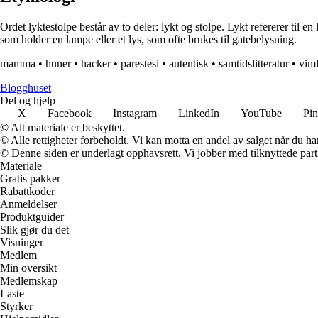
Ordet lyktestolpe består av to deler: lykt og stolpe. Lykt refererer til en 
som holder en lampe eller et lys, som ofte brukes til gatebelysning.
mamma
•
huner
•
hacker
•
parestesi
•
autentisk
•
samtidslitteratur
•
vim
Blogghuset
Del og hjelp
X
Facebook
Instagram
LinkedIn
YouTube
Pin
© Alt materiale er beskyttet.
© Alle rettigheter forbeholdt. Vi kan motta en andel av salget når du h
© Denne siden er underlagt opphavsrett. Vi jobber med tilknyttede partne
Materiale
Gratis pakker
Rabattkoder
Anmeldelser
Produktguider
Slik gjør du det
Visninger
Medlem
Min oversikt
Medlemskap
Laste
Styrker