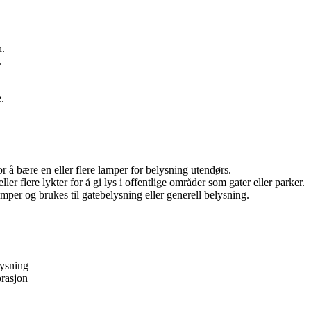
n.
.
.
or å bære en eller flere lamper for belysning utendørs.
er flere lykter for å gi lys i offentlige områder som gater eller parker.
per og brukes til gatebelysning eller generell belysning.
lysning
orasjon