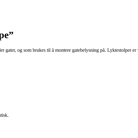
lpe”
ler gater, og som brukes til å montere gatebelysning på. Lyktestolper er va
tisk.