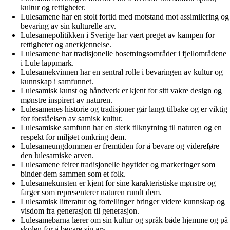
kultur og rettigheter.
Lulesamene har en stolt fortid med motstand mot assimilering og
bevaring av sin kulturelle arv.
Lulesamepolitikken i Sverige har vært preget av kampen for
rettigheter og anerkjennelse.
Lulesamene har tradisjonelle bosetningsområder i fjellområdene
i Lule lappmark.
Lulesamekvinnen har en sentral rolle i bevaringen av kultur og
kunnskap i samfunnet.
Lulesamisk kunst og håndverk er kjent for sitt vakre design og
mønstre inspirert av naturen.
Lulesamenes historie og tradisjoner går langt tilbake og er viktig
for forståelsen av samisk kultur.
Lulesamiske samfunn har en sterk tilknytning til naturen og en
respekt for miljøet omkring dem.
Lulesameungdommen er fremtiden for å bevare og videreføre
den lulesamiske arven.
Lulesamene feirer tradisjonelle høytider og markeringer som
binder dem sammen som et folk.
Lulesamekunsten er kjent for sine karakteristiske mønstre og
farger som representerer naturen rundt dem.
Lulesamisk litteratur og fortellinger bringer videre kunnskap og
visdom fra generasjon til generasjon.
Lulesamebarna lærer om sin kultur og språk både hjemme og på
skolen for å bevare sin arv.