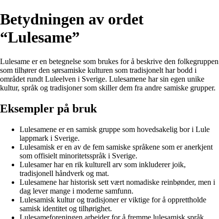
Betydningen av ordet
“Lulesame”
Lulesame er en betegnelse som brukes for å beskrive den folkegruppen
som tilhører den sørsamiske kulturen som tradisjonelt har bodd i
området rundt Luleelven i Sverige. Lulesamene har sin egen unike
kultur, språk og tradisjoner som skiller dem fra andre samiske grupper.
Eksempler på bruk
Lulesamene er en samisk gruppe som hovedsakelig bor i Lule
lappmark i Sverige.
Lulesamisk er en av de fem samiske språkene som er anerkjent
som offisielt minoritetsspråk i Sverige.
Lulesamer har en rik kulturell arv som inkluderer joik,
tradisjonell håndverk og mat.
Lulesamene har historisk sett vært nomadiske reinbønder, men i
dag lever mange i moderne samfunn.
Lulesamisk kultur og tradisjoner er viktige for å opprettholde
samisk identitet og tilhørighet.
Lulesameforeningen arbeider for å fremme lulesamisk språk,