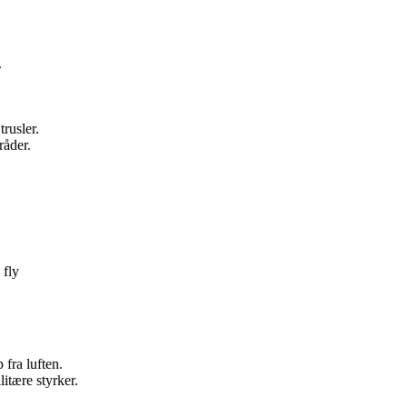
.
trusler.
råder.
 fly
fra luften.
itære styrker.