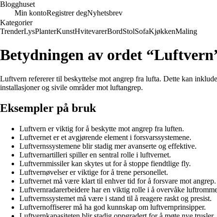
Blogghuset
Min konto
Registrer deg
Nyhetsbrev
Kategorier
Trender
Lys
Planter
Kunst
Hvitevarer
Bord
Stol
Sofa
Kjøkken
Maling
Betydningen av ordet “Luftvern
Luftvern refererer til beskyttelse mot angrep fra lufta. Dette kan inklud
installasjoner og sivile områder mot luftangrep.
Eksempler på bruk
Luftvern er viktig for å beskytte mot angrep fra luften.
Luftvernet er et avgjørende element i forsvarssystemene.
Luftvernssystemene blir stadig mer avanserte og effektive.
Luftvernartilleri spiller en sentral rolle i luftvernet.
Luftvernmissiler kan skytes ut for å stoppe fiendtlige fly.
Luftvernøvelser er viktige for å trene personellet.
Luftvernet må være klart til enhver tid for å forsvare mot angrep.
Luftvernradarerbeidere har en viktig rolle i å overvåke luftromme
Luftvernssystemet må være i stand til å reagere raskt og presist.
Luftvernoffiserer må ha god kunnskap om luftvernprinsipper.
Luftvernkapasiteten blir stadig oppgradert for å møte nye trusler.