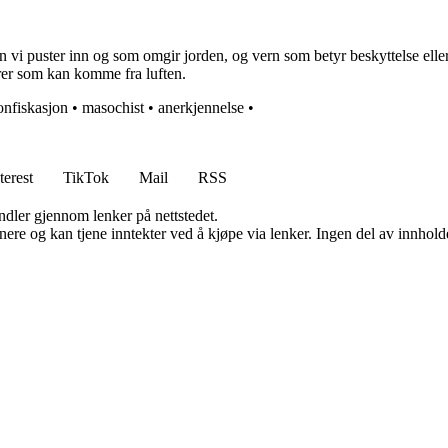
en vi puster inn og som omgir jorden, og vern som betyr beskyttelse elle
farer som kan komme fra luften.
onfiskasjon
•
masochist
•
anerkjennelse
•
terest
TikTok
Mail
RSS
andler gjennom lenker på nettstedet.
re og kan tjene inntekter ved å kjøpe via lenker. Ingen del av innholdet