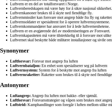
Luftvern er en del av totalforsvaret i Norge.
Luftvernberedskapen må være høy for å sikre nasjonal sikkerhet.
Luftvernkanoner brukes til å skyte ned fiendtlige fly.
Luftvernmissiler kan forsvare mot angrep både fra fly og raketter
Luftvernsoldater er spesialtrent for å operere luftvernsystemene.
Luftvernkommandører har ansvaret for å lede luftvernenhetene.
Luftvern er en avgjørende del av moderniseringen av Forsvaret.
Luftvernkapasiteten må være tilstrekkelig til å forsvare mot ulike 
Luftvernet skal beskytte både militære installasjoner og sivile om
Synonymer
Luftforsvar:
Forsvar mot angrep fra luften
Luftvernbataljon:
En enhet som spesialiserer seg på luftvern
Luftvernsystem:
System for å beskytte mot angrep fra luften
Luftvernraketter:
Raketter som brukes til å skyte ned fiendtlige
Antonymer
Luftangrep:
Angrep fra luften mot bakke- eller sjømål.
Luftforsvar:
Forsvarsstrategier og våpen som brukes mot angrep 
Luftstrid:
Kamphandlinger som foregår i luften mellom ulike mil