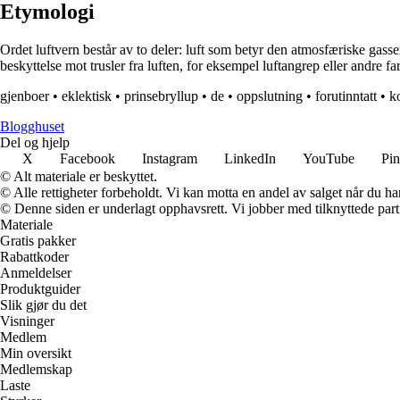
Etymologi
Ordet luftvern består av to deler: luft som betyr den atmosfæriske gass
beskyttelse mot trusler fra luften, for eksempel luftangrep eller andre 
gjenboer
•
eklektisk
•
prinsebryllup
•
de
•
oppslutning
•
forutinntatt
•
k
Blogghuset
Del og hjelp
X
Facebook
Instagram
LinkedIn
YouTube
Pin
© Alt materiale er beskyttet.
© Alle rettigheter forbeholdt. Vi kan motta en andel av salget når du h
© Denne siden er underlagt opphavsrett. Vi jobber med tilknyttede partne
Materiale
Gratis pakker
Rabattkoder
Anmeldelser
Produktguider
Slik gjør du det
Visninger
Medlem
Min oversikt
Medlemskap
Laste