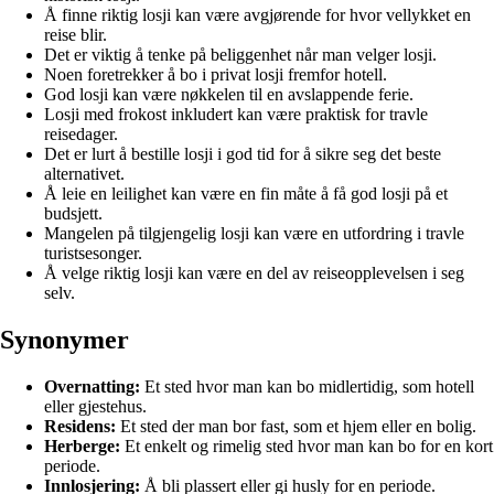
Å finne riktig losji kan være avgjørende for hvor vellykket en
reise blir.
Det er viktig å tenke på beliggenhet når man velger losji.
Noen foretrekker å bo i privat losji fremfor hotell.
God losji kan være nøkkelen til en avslappende ferie.
Losji med frokost inkludert kan være praktisk for travle
reisedager.
Det er lurt å bestille losji i god tid for å sikre seg det beste
alternativet.
Å leie en leilighet kan være en fin måte å få god losji på et
budsjett.
Mangelen på tilgjengelig losji kan være en utfordring i travle
turistsesonger.
Å velge riktig losji kan være en del av reiseopplevelsen i seg
selv.
Synonymer
Overnatting:
Et sted hvor man kan bo midlertidig, som hotell
eller gjestehus.
Residens:
Et sted der man bor fast, som et hjem eller en bolig.
Herberge:
Et enkelt og rimelig sted hvor man kan bo for en kort
periode.
Innlosjering:
Å bli plassert eller gi husly for en periode.