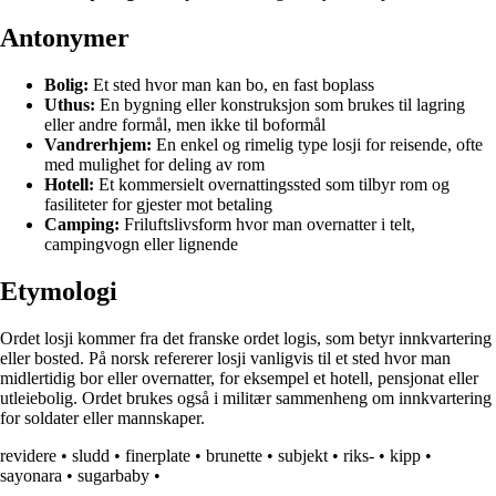
Antonymer
Bolig:
Et sted hvor man kan bo, en fast boplass
Uthus:
En bygning eller konstruksjon som brukes til lagring
eller andre formål, men ikke til boformål
Vandrerhjem:
En enkel og rimelig type losji for reisende, ofte
med mulighet for deling av rom
Hotell:
Et kommersielt overnattingssted som tilbyr rom og
fasiliteter for gjester mot betaling
Camping:
Friluftslivsform hvor man overnatter i telt,
campingvogn eller lignende
Etymologi
Ordet losji kommer fra det franske ordet logis, som betyr innkvartering
eller bosted. På norsk refererer losji vanligvis til et sted hvor man
midlertidig bor eller overnatter, for eksempel et hotell, pensjonat eller
utleiebolig. Ordet brukes også i militær sammenheng om innkvartering
for soldater eller mannskaper.
revidere
•
sludd
•
finerplate
•
brunette
•
subjekt
•
riks-
•
kipp
•
sayonara
•
sugarbaby
•