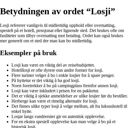
Betydningen av ordet “Losji”
Losji refererer vanligvis til midlertidig opphold eller overnatting,
spesielt på et hotell, pensjonat eller lignende sted. Det brukes ofte om
fasiliteter som tilbyr overnatting mot betaling. Ordet kan også brukes
mer generelt om et sted der man kan bo midlertidig.
Eksempler på bruk
Losji kan være en viktig del av reisebudsjettet.
Hotelllosji er ofte dyrere enn andre former for losji.
Flere turister velger å bo i enkle losjier for å spare penger.
På hyttetur er det viktig å ha god losji.
Noen foretrekker å bo på campingplass fremfor annen losji.
Losji kan være inkludert i prisen for en pakketur.
Det er viktig å sjekke anmeldelser av ulike losjier før du bestiller.
Herberge kan være et rimelig alternativ for losji.
Det finnes ulike typer losji å velge mellom, alt fra luksushotell til
enkel hytte.
Losjar langs vandreruter gir en autentisk opplevelse.
For en ekstra spesiell opplevelse kan man velge å bo på et
historisk losji.