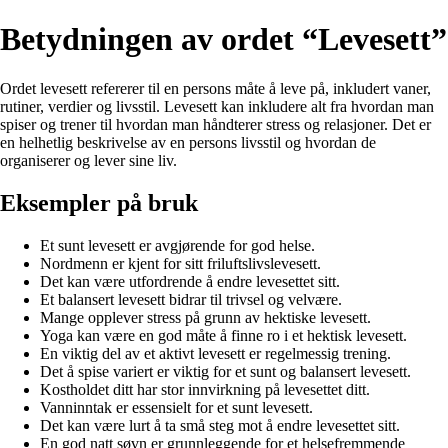
Betydningen av ordet “Levesett”
Ordet levesett refererer til en persons måte å leve på, inkludert vaner,
rutiner, verdier og livsstil. Levesett kan inkludere alt fra hvordan man
spiser og trener til hvordan man håndterer stress og relasjoner. Det er
en helhetlig beskrivelse av en persons livsstil og hvordan de
organiserer og lever sine liv.
Eksempler på bruk
Et sunt levesett er avgjørende for god helse.
Nordmenn er kjent for sitt friluftslivslevesett.
Det kan være utfordrende å endre levesettet sitt.
Et balansert levesett bidrar til trivsel og velvære.
Mange opplever stress på grunn av hektiske levesett.
Yoga kan være en god måte å finne ro i et hektisk levesett.
En viktig del av et aktivt levesett er regelmessig trening.
Det å spise variert er viktig for et sunt og balansert levesett.
Kostholdet ditt har stor innvirkning på levesettet ditt.
Vanninntak er essensielt for et sunt levesett.
Det kan være lurt å ta små steg mot å endre levesettet sitt.
En god natt søvn er grunnleggende for et helsefremmende