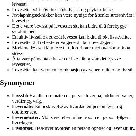
levesett.
Levesettet vårt påvirker både fysisk og psykisk helse.
Avslapningsteknikker kan være nyttige for å senke stressnivået i
levesettet.
Det å være bevisst på levesettet sitt kan bidra til å forebygge
sykdommer.
En aktiv livsstil og et godt levesett kan bidra til økt livskvalitet.
Levesettet ditt reflekterer valgene du tar i hverdagen.
Moderne levesett kan føre til utfordringer med overforbruk og
stress.
Å ta vare på mentale helsen er like viktig som det fysiske
levesettet.
Levesettet kan være en kombinasjon av vaner, rutiner og livsstil.
Synonymer
Livsstil:
Handler om måten en person lever på, inkludert vaner,
verdier og valg.
Levemåte:
En beskrivelse av hvordan en person lever og
oppfører seg.
Levemønster:
Mønsteret eller rutinene som en person følger i
hverdagen.
Livsførsel:
Beskriver hvordan en person opptrer og lever sitt liv.