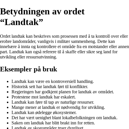
Betydningen av ordet
“Landtak”
Ordet landtak kan beskrives som prosessen med å ta kontroll over eller
erobre landområder, vanligvis i militær sammenheng. Dette kan
innebære å innta og kontrollere et område fra en motstander eller annen
part. Landtak kan også referere til å skaffe eller sikre seg land for
utvikling eller ressursutvinning.
Eksempler på bruk
Landtak kan være en kontroversiell handling.
Historisk sett har landtak ført til konflikter.
Regjeringen har godkjent planen for landtak av området.
Protestene mot landtak har eskalert.
Landtak kan føre til tap av naturlige ressurser.
Mange mener at landtak er nødvendig for utvikling.
Landtak kan ødelegge økosystemer.
Det har vært uenighet blant lokalbefolkningen om landtak.
Saken om landtak har blitt brakt inn for retten.
Landtak av skogområder truer dyrelivet.