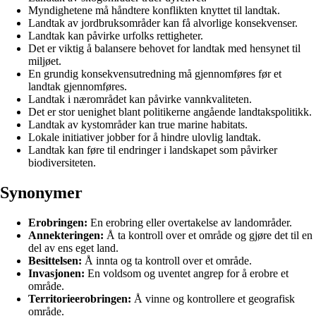
Myndighetene må håndtere konflikten knyttet til landtak.
Landtak av jordbruksområder kan få alvorlige konsekvenser.
Landtak kan påvirke urfolks rettigheter.
Det er viktig å balansere behovet for landtak med hensynet til
miljøet.
En grundig konsekvensutredning må gjennomføres før et
landtak gjennomføres.
Landtak i nærområdet kan påvirke vannkvaliteten.
Det er stor uenighet blant politikerne angående landtakspolitikk.
Landtak av kystområder kan true marine habitats.
Lokale initiativer jobber for å hindre ulovlig landtak.
Landtak kan føre til endringer i landskapet som påvirker
biodiversiteten.
Synonymer
Erobringen:
En erobring eller overtakelse av landområder.
Annekteringen:
Å ta kontroll over et område og gjøre det til en
del av ens eget land.
Besittelsen:
Å innta og ta kontroll over et område.
Invasjonen:
En voldsom og uventet angrep for å erobre et
område.
Territorieerobringen:
Å vinne og kontrollere et geografisk
område.