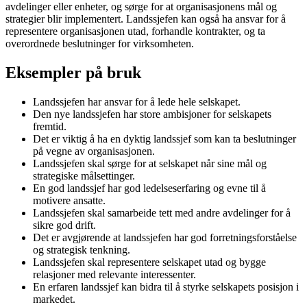
avdelinger eller enheter, og sørge for at organisasjonens mål og
strategier blir implementert. Landssjefen kan også ha ansvar for å
representere organisasjonen utad, forhandle kontrakter, og ta
overordnede beslutninger for virksomheten.
Eksempler på bruk
Landssjefen har ansvar for å lede hele selskapet.
Den nye landssjefen har store ambisjoner for selskapets
fremtid.
Det er viktig å ha en dyktig landssjef som kan ta beslutninger
på vegne av organisasjonen.
Landssjefen skal sørge for at selskapet når sine mål og
strategiske målsettinger.
En god landssjef har god ledelseserfaring og evne til å
motivere ansatte.
Landssjefen skal samarbeide tett med andre avdelinger for å
sikre god drift.
Det er avgjørende at landssjefen har god forretningsforståelse
og strategisk tenkning.
Landssjefen skal representere selskapet utad og bygge
relasjoner med relevante interessenter.
En erfaren landssjef kan bidra til å styrke selskapets posisjon i
markedet.