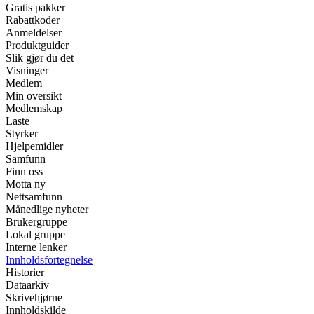
Gratis pakker
Rabattkoder
Anmeldelser
Produktguider
Slik gjør du det
Visninger
Medlem
Min oversikt
Medlemskap
Laste
Styrker
Hjelpemidler
Samfunn
Finn oss
Motta ny
Nettsamfunn
Månedlige nyheter
Brukergruppe
Lokal gruppe
Interne lenker
Innholdsfortegnelse
Historier
Dataarkiv
Skrivehjørne
Innholdskilde