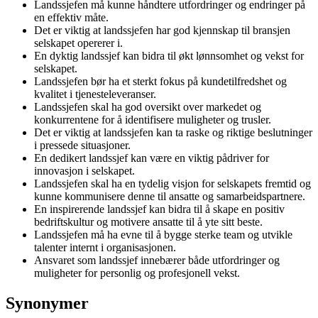
Landssjefen må kunne håndtere utfordringer og endringer på
en effektiv måte.
Det er viktig at landssjefen har god kjennskap til bransjen
selskapet opererer i.
En dyktig landssjef kan bidra til økt lønnsomhet og vekst for
selskapet.
Landssjefen bør ha et sterkt fokus på kundetilfredshet og
kvalitet i tjenesteleveranser.
Landssjefen skal ha god oversikt over markedet og
konkurrentene for å identifisere muligheter og trusler.
Det er viktig at landssjefen kan ta raske og riktige beslutninger
i pressede situasjoner.
En dedikert landssjef kan være en viktig pådriver for
innovasjon i selskapet.
Landssjefen skal ha en tydelig visjon for selskapets fremtid og
kunne kommunisere denne til ansatte og samarbeidspartnere.
En inspirerende landssjef kan bidra til å skape en positiv
bedriftskultur og motivere ansatte til å yte sitt beste.
Landssjefen må ha evne til å bygge sterke team og utvikle
talenter internt i organisasjonen.
Ansvaret som landssjef innebærer både utfordringer og
muligheter for personlig og profesjonell vekst.
Synonymer