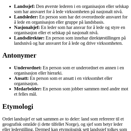
Landssjef:
Den øverste lederen i en organisasjon eller selskap
som har ansvaret for å lede virksomheten på nasjonalt nivå.
Landsleder:
En person som har det overordnede ansvaret for
å lede en organisasjon eller gruppe på landsbasis.
Nasjonalsjef:
En leder som har ansvar for å lede og styre en
organisasjon eller et selskap på nasjonalt nivå.
Landsdirektør:
En person som innehar direktørstillingen på
landsnivå og har ansvaret for å lede og drive virksomheten.
Antonymer
Underordnet:
En person som er underordnet en annen i en
organisasjon eller hierarki.
Ansatt:
En person som er ansatt i en virksomhet eller
organisasjon.
Medarbeider:
En person som jobber sammen med andre mot
et felles mål.
Etymologi
Ordet landssjef er satt sammen av to deler: land som refererer til et
geografisk område (i dette tilfellet Norge), og sjef som betyr leder
eller lederstilling. Dermed kan etymologisk sett landssjef tolkes som