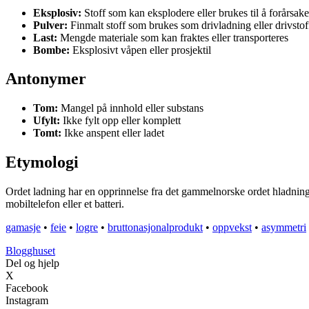
Eksplosiv:
Stoff som kan eksplodere eller brukes til å forårsak
Pulver:
Finmalt stoff som brukes som drivladning eller drivstof
Last:
Mengde materiale som kan fraktes eller transporteres
Bombe:
Eksplosivt våpen eller prosjektil
Antonymer
Tom:
Mangel på innhold eller substans
Ufylt:
Ikke fylt opp eller komplett
Tomt:
Ikke anspent eller ladet
Etymologi
Ordet ladning har en opprinnelse fra det gammelnorske ordet hladningr,
mobiltelefon eller et batteri.
gamasje
•
feie
•
logre
•
bruttonasjonalprodukt
•
oppvekst
•
asymmetri
Blogghuset
Del og hjelp
X
Facebook
Instagram