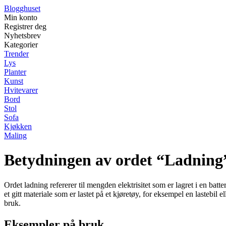
Blogghuset
Min konto
Registrer deg
Nyhetsbrev
Kategorier
Trender
Lys
Planter
Kunst
Hvitevarer
Bord
Stol
Sofa
Kjøkken
Maling
Betydningen av ordet “Ladning
Ordet ladning refererer til mengden elektrisitet som er lagret i en batte
et gitt materiale som er lastet på et kjøretøy, for eksempel en lastebi
bruk.
Eksempler på bruk