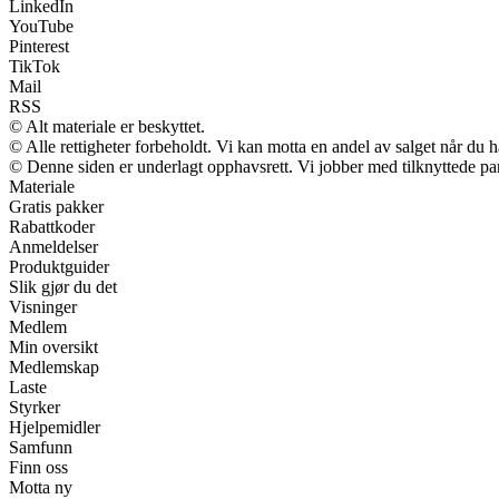
LinkedIn
YouTube
Pinterest
TikTok
Mail
RSS
© Alt materiale er beskyttet.
© Alle rettigheter forbeholdt. Vi kan motta en andel av salget når du 
© Denne siden er underlagt opphavsrett. Vi jobber med tilknyttede partn
Materiale
Gratis pakker
Rabattkoder
Anmeldelser
Produktguider
Slik gjør du det
Visninger
Medlem
Min oversikt
Medlemskap
Laste
Styrker
Hjelpemidler
Samfunn
Finn oss
Motta ny