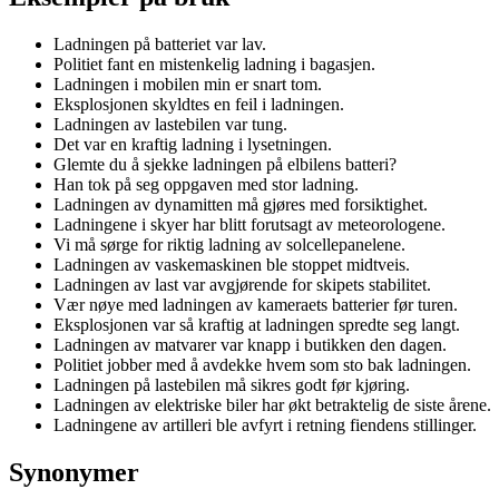
Ladningen på batteriet var lav.
Politiet fant en mistenkelig ladning i bagasjen.
Ladningen i mobilen min er snart tom.
Eksplosjonen skyldtes en feil i ladningen.
Ladningen av lastebilen var tung.
Det var en kraftig ladning i lysetningen.
Glemte du å sjekke ladningen på elbilens batteri?
Han tok på seg oppgaven med stor ladning.
Ladningen av dynamitten må gjøres med forsiktighet.
Ladningene i skyer har blitt forutsagt av meteorologene.
Vi må sørge for riktig ladning av solcellepanelene.
Ladningen av vaskemaskinen ble stoppet midtveis.
Ladningen av last var avgjørende for skipets stabilitet.
Vær nøye med ladningen av kameraets batterier før turen.
Eksplosjonen var så kraftig at ladningen spredte seg langt.
Ladningen av matvarer var knapp i butikken den dagen.
Politiet jobber med å avdekke hvem som sto bak ladningen.
Ladningen på lastebilen må sikres godt før kjøring.
Ladningen av elektriske biler har økt betraktelig de siste årene.
Ladningene av artilleri ble avfyrt i retning fiendens stillinger.
Synonymer