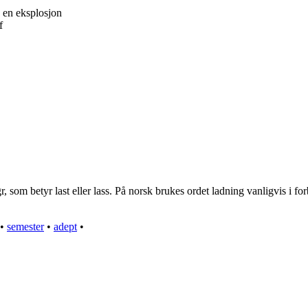
e en eksplosjon
f
 som betyr last eller lass. På norsk brukes ordet ladning vanligvis i fo
•
semester
•
adept
•