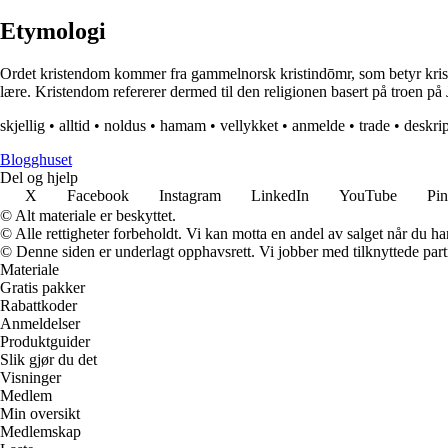
Etymologi
Ordet kristendom kommer fra gammelnorsk kristindōmr, som betyr kristen
lære. Kristendom refererer dermed til den religionen basert på troen på 
skjellig
•
alltid
•
noldus
•
hamam
•
vellykket
•
anmelde
•
trade
•
deskrip
Blogghuset
Del og hjelp
X
Facebook
Instagram
LinkedIn
YouTube
Pin
© Alt materiale er beskyttet.
© Alle rettigheter forbeholdt. Vi kan motta en andel av salget når du h
© Denne siden er underlagt opphavsrett. Vi jobber med tilknyttede partne
Materiale
Gratis pakker
Rabattkoder
Anmeldelser
Produktguider
Slik gjør du det
Visninger
Medlem
Min oversikt
Medlemskap