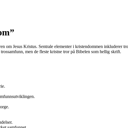
dom”
ren om Jesus Kristus. Sentrale elementer i kristendommen inkluderer tr
trossamfunn, men de fleste kristne tror på Bibelen som hellig skrift.
ie.
.
amfunnsutviklingen.
orge.
ndelser.
rket samfunnet.