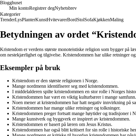
Blogghuset
Min konto
Registrer deg
Nyhetsbrev
Kategorier
Trender
Lys
Planter
Kunst
Hvitevarer
Bord
Stol
Sofa
Kjøkken
Maling
Betydningen av ordet “Kristen
Kristendom er verdens største monoteistiske religion som bygger på læ
om nestekjærlighet og tilgivelse. Kristendommen har ulike retninger og 
Eksempler på bruk
Kristendom er den største religionen i Norge.
Mange nordmenn identifiserer seg med kristendommen.
I middelalderen spilte kristendommen en stor rolle i Norges histor
Kristendommen har vært en viktig kulturbærer i mange samfunn
Noen mener at kristendommen har hatt negativ innvirkning på s
Kristendommen har mange ulike retninger og tolkninger.
Kristendommen preger fortsatt mange høytider og tradisjoner i N
Mange kunstverk og byggverk er inspirert av kristendommen.
Kristendommen er basert på læren om Jesus Kristus.
Kristendommen har også blitt kritisert for sin rolle i historiske he
Mange nordmenn er kritiske til hvordan kristendommen har påvi