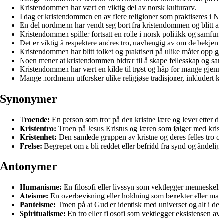
Kristendommen har vært en viktig del av norsk kulturarv.
I dag er kristendommen en av flere religioner som praktiseres i 
En del nordmenn har vendt seg bort fra kristendommen og blitt atei
Kristendommen spiller fortsatt en rolle i norsk politikk og samfu
Det er viktig å respektere andres tro, uavhengig av om de bekjen
Kristendommen har blitt tolket og praktisert på ulike måter opp 
Noen mener at kristendommen bidrar til å skape fellesskap og s
Kristendommen har vært en kilde til trøst og håp for mange gjen
Mange nordmenn utforsker ulike religiøse tradisjoner, inkludert
Synonymer
Troende:
En person som tror på den kristne lære og lever etter d
Kristentro:
Troen på Jesus Kristus og læren som følger med k
Kristenhet:
Den samlede gruppen av kristne og deres felles tro 
Frelse:
Begrepet om å bli reddet eller befridd fra synd og åndel
Antonymer
Humanisme:
En filosofi eller livssyn som vektlegger menneskelig
Ateisme:
En overbevisning eller holdning som benekter eller ma
Panteisme:
Troen på at Gud er identisk med universet og alt i de
Spiritualisme:
En tro eller filosofi som vektlegger eksistensen av