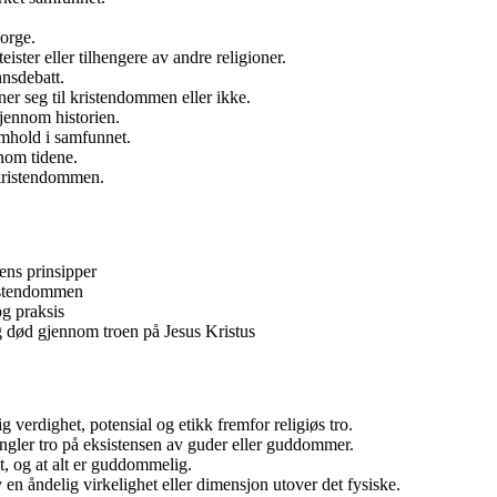
Norge.
ster eller tilhengere av andre religioner.
nnsdebatt.
ner seg til kristendommen eller ikke.
gjennom historien.
amhold i samfunnet.
nom tidene.
 kristendommen.
ens prinsipper
ristendommen
og praksis
ig død gjennom troen på Jesus Kristus
 verdighet, potensial og etikk fremfor religiøs tro.
ngler tro på eksistensen av guder eller guddommer.
t, og at alt er guddommelig.
 en åndelig virkelighet eller dimensjon utover det fysiske.