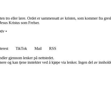
 tro eller lære. Ordet er sammensatt av kristen, som kommer fra gresk k
Jesus Kristus som Frelser.
tiv
•
terest
TikTok
Mail
RSS
andler gjennom lenker på nettstedet.
re og kan tjene inntekter ved å kjøpe via lenker. Ingen del av innholdet