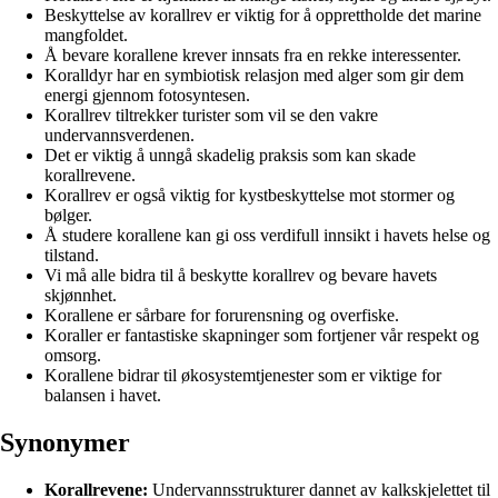
Beskyttelse av korallrev er viktig for å opprettholde det marine
mangfoldet.
Å bevare korallene krever innsats fra en rekke interessenter.
Koralldyr har en symbiotisk relasjon med alger som gir dem
energi gjennom fotosyntesen.
Korallrev tiltrekker turister som vil se den vakre
undervannsverdenen.
Det er viktig å unngå skadelig praksis som kan skade
korallrevene.
Korallrev er også viktig for kystbeskyttelse mot stormer og
bølger.
Å studere korallene kan gi oss verdifull innsikt i havets helse og
tilstand.
Vi må alle bidra til å beskytte korallrev og bevare havets
skjønnhet.
Korallene er sårbare for forurensning og overfiske.
Koraller er fantastiske skapninger som fortjener vår respekt og
omsorg.
Korallene bidrar til økosystemtjenester som er viktige for
balansen i havet.
Synonymer
Korallrevene:
Undervannsstrukturer dannet av kalkskjelettet til