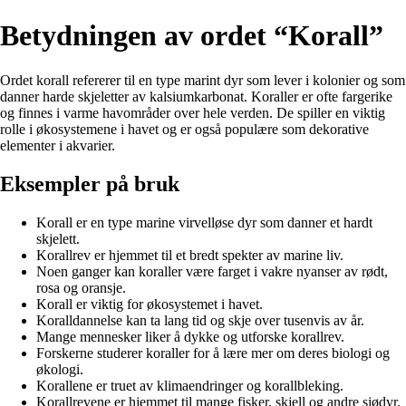
Betydningen av ordet “Korall”
Ordet korall refererer til en type marint dyr som lever i kolonier og som
danner harde skjeletter av kalsiumkarbonat. Koraller er ofte fargerike
og finnes i varme havområder over hele verden. De spiller en viktig
rolle i økosystemene i havet og er også populære som dekorative
elementer i akvarier.
Eksempler på bruk
Korall er en type marine virvelløse dyr som danner et hardt
skjelett.
Korallrev er hjemmet til et bredt spekter av marine liv.
Noen ganger kan koraller være farget i vakre nyanser av rødt,
rosa og oransje.
Korall er viktig for økosystemet i havet.
Koralldannelse kan ta lang tid og skje over tusenvis av år.
Mange mennesker liker å dykke og utforske korallrev.
Forskerne studerer koraller for å lære mer om deres biologi og
økologi.
Korallene er truet av klimaendringer og korallbleking.
Korallrevene er hjemmet til mange fisker, skjell og andre sjødyr.