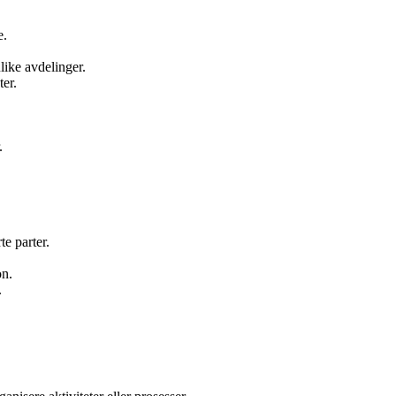
e.
ike avdelinger.
ter.
.
te parter.
on.
.