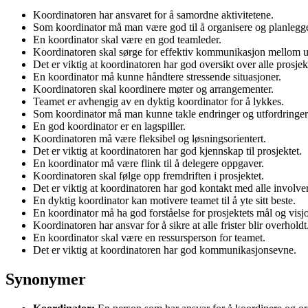
Koordinatoren har ansvaret for å samordne aktivitetene.
Som koordinator må man være god til å organisere og planlegg
En koordinator skal være en god teamleder.
Koordinatoren skal sørge for effektiv kommunikasjon mellom ul
Det er viktig at koordinatoren har god oversikt over alle prosjek
En koordinator må kunne håndtere stressende situasjoner.
Koordinatoren skal koordinere møter og arrangementer.
Teamet er avhengig av en dyktig koordinator for å lykkes.
Som koordinator må man kunne takle endringer og utfordringer
En god koordinator er en lagspiller.
Koordinatoren må være fleksibel og løsningsorientert.
Det er viktig at koordinatoren har god kjennskap til prosjektet.
En koordinator må være flink til å delegere oppgaver.
Koordinatoren skal følge opp fremdriften i prosjektet.
Det er viktig at koordinatoren har god kontakt med alle involver
En dyktig koordinator kan motivere teamet til å yte sitt beste.
En koordinator må ha god forståelse for prosjektets mål og visj
Koordinatoren har ansvar for å sikre at alle frister blir overholdt
En koordinator skal være en ressursperson for teamet.
Det er viktig at koordinatoren har god kommunikasjonsevne.
Synonymer