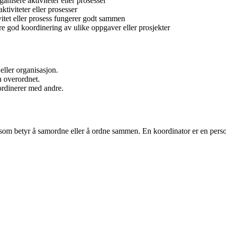
nisere aktiviteter eller prosesser
tiviteter eller prosesser
vitet eller prosess fungerer godt sammen
re god koordinering av ulike oppgaver eller prosjekter
eller organisasjon.
n overordnet.
ordinerer med andre.
 som betyr å samordne eller å ordne sammen. En koordinator er en perso