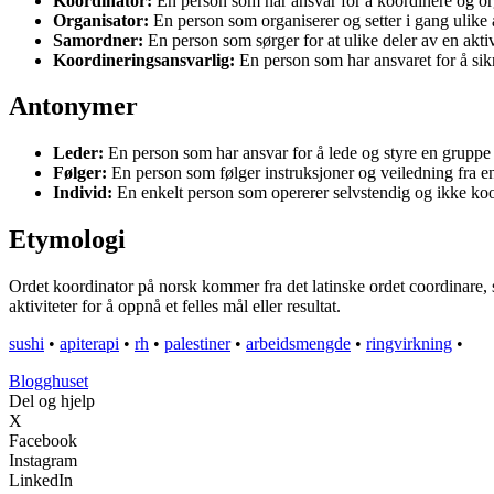
Koordinator:
En person som har ansvar for å koordinere og orga
Organisator:
En person som organiserer og setter i gang ulike ak
Samordner:
En person som sørger for at ulike deler av en akti
Koordineringsansvarlig:
En person som har ansvaret for å sik
Antonymer
Leder:
En person som har ansvar for å lede og styre en gruppe 
Følger:
En person som følger instruksjoner og veiledning fra e
Individ:
En enkelt person som opererer selvstendig og ikke ko
Etymologi
Ordet koordinator på norsk kommer fra det latinske ordet coordinare,
aktiviteter for å oppnå et felles mål eller resultat.
sushi
•
apiterapi
•
rh
•
palestiner
•
arbeidsmengde
•
ringvirkning
•
Blogghuset
Del og hjelp
X
Facebook
Instagram
LinkedIn