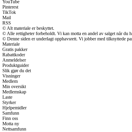
YouTube
Pinterest
TikTok
Mail
RSS
© Alt materiale er beskyttet.
© Alle rettigheter forbeholdt. Vi kan motta en andel av salget når du 
© Denne siden er underlagt opphavsrett. Vi jobber med tilknyttede partn
Materiale
Gratis pakker
Rabattkoder
Anmeldelser
Produktguider
Slik gjør du det
Visninger
Medlem
Min oversikt
Medlemskap
Laste
Styrker
Hjelpemidler
Samfunn
Finn oss
Motta ny
Nettsamfunn