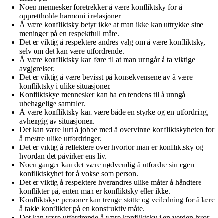
Noen mennesker foretrekker å være konfliktsky for å
opprettholde harmoni i relasjoner.
Å være konfliktsky betyr ikke at man ikke kan uttrykke sine
meninger på en respektfull måte.
Det er viktig å respektere andres valg om å være konfliktsky,
selv om det kan være utfordrende.
Å være konfliktsky kan føre til at man unngår å ta viktige
avgjørelser.
Det er viktig å være bevisst på konsekvensene av å være
konfliktsky i ulike situasjoner.
Konfliktskye mennesker kan ha en tendens til å unngå
ubehagelige samtaler.
Å være konfliktsky kan være både en styrke og en utfordring,
avhengig av situasjonen.
Det kan være lurt å jobbe med å overvinne konfliktskyheten for
å mestre ulike utfordringer.
Det er viktig å reflektere over hvorfor man er konfliktsky og
hvordan det påvirker ens liv.
Noen ganger kan det være nødvendig å utfordre sin egen
konfliktskyhet for å vokse som person.
Det er viktig å respektere hverandres ulike måter å håndtere
konflikter på, enten man er konfliktsky eller ikke.
Konfliktskye personer kan trenge støtte og veiledning for å lære
å takle konflikter på en konstruktiv måte.
Det kan være utfordrende å være konfliktsky i en verden hvor