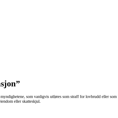
asjon”
myndighetene, som vanligvis utføres som straff for lovbrudd eller som led
eiendom eller skatteskjul.