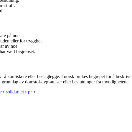
beslutning.
m straff.
d.
vare på noe.
iden eller for trygghet.
var av noe.
m har vært begrenset.
r å konfiskere eller beslaglegge. I norsk brukes begrepet for å beskrive
å grunnlag av domstolsavgjørelser eller beslutninger fra myndighetene.
r
•
solidaritet
•
pr.
•