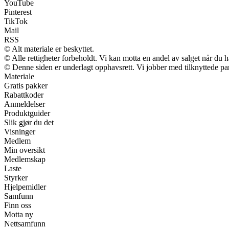
YouTube
Pinterest
TikTok
Mail
RSS
© Alt materiale er beskyttet.
© Alle rettigheter forbeholdt. Vi kan motta en andel av salget når du 
© Denne siden er underlagt opphavsrett. Vi jobber med tilknyttede partn
Materiale
Gratis pakker
Rabattkoder
Anmeldelser
Produktguider
Slik gjør du det
Visninger
Medlem
Min oversikt
Medlemskap
Laste
Styrker
Hjelpemidler
Samfunn
Finn oss
Motta ny
Nettsamfunn