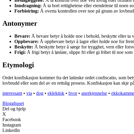
Beslagleggelse:
Å ta kontroll over noe ved lovlig eller offisiell 
Inndragning:
Å ta bort rettighetene eller eiendelene til noen so
Forbistring:
Å overta kontrollen over noe på grunn av lovbrud
Antonymer
Bevare:
Å bevare betyr å holde noe i behold, beskytte eller ta 
Oppbevare:
Å oppbevare betyr å lagre eller holde noe for fremt
Beskytte:
Å beskytte betyr å sørge for trygghet, vern eller fors
Frigi:
Å frigi betyr å løslate, slippe fri eller gi frihet til noe so
Etymologi
Ordet konfiskasjon kommer fra det latinske ordet confiscatio, som bety
lovbrudd eller som del av en rettslig prosess. Konfiskasjon kan skje p
interessant
•
via
•
dog
•
eklektisk
•
hvor
•
anerkjennelse
•
ekkokamme
Blogghuset
Del og hjelp
X
Facebook
Instagram
LinkedIn