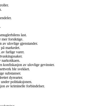
oller.
n.
iendeler.
.
smuglerbilens last.
 mer forsiktige.
n av ulovlige gjenstander.
r på markedet.
av farlige varer.
tvaskingssaker.
v narkotikaen.
m konfiskasjon av ulovlige gevinster.
nettverk ble svekket.
ige substanser.
ettet dyrearter.
 under politiaksjonen.
jon av kriminelle forbindelser.