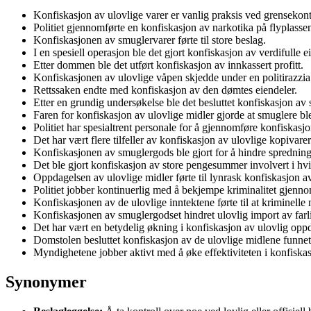
Konfiskasjon av ulovlige varer er vanlig praksis ved grensekontr
Politiet gjennomførte en konfiskasjon av narkotika på flyplasse
Konfiskasjonen av smuglervarer førte til store beslag.
I en spesiell operasjon ble det gjort konfiskasjon av verdifulle e
Etter dommen ble det utført konfiskasjon av innkassert profitt.
Konfiskasjonen av ulovlige våpen skjedde under en politirazzia
Rettssaken endte med konfiskasjon av den dømtes eiendeler.
Etter en grundig undersøkelse ble det besluttet konfiskasjon av 
Faren for konfiskasjon av ulovlige midler gjorde at smuglere ble
Politiet har spesialtrent personale for å gjennomføre konfiskasjo
Det har vært flere tilfeller av konfiskasjon av ulovlige kopivare
Konfiskasjonen av smuglergods ble gjort for å hindre spredning 
Det ble gjort konfiskasjon av store pengesummer involvert i hvi
Oppdagelsen av ulovlige midler førte til lynrask konfiskasjon a
Politiet jobber kontinuerlig med å bekjempe kriminalitet gjenno
Konfiskasjonen av de ulovlige inntektene førte til at kriminelle 
Konfiskasjonen av smuglergodset hindret ulovlig import av farl
Det har vært en betydelig økning i konfiskasjon av ulovlig oppdr
Domstolen besluttet konfiskasjon av de ulovlige midlene funnet
Myndighetene jobber aktivt med å øke effektiviteten i konfiskas
Synonymer