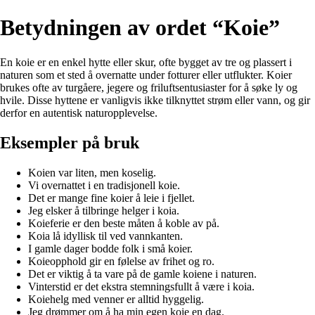
Betydningen av ordet “Koie”
En koie er en enkel hytte eller skur, ofte bygget av tre og plassert i
naturen som et sted å overnatte under fotturer eller utflukter. Koier
brukes ofte av turgåere, jegere og friluftsentusiaster for å søke ly og
hvile. Disse hyttene er vanligvis ikke tilknyttet strøm eller vann, og gir
derfor en autentisk naturopplevelse.
Eksempler på bruk
Koien var liten, men koselig.
Vi overnattet i en tradisjonell koie.
Det er mange fine koier å leie i fjellet.
Jeg elsker å tilbringe helger i koia.
Koieferie er den beste måten å koble av på.
Koia lå idyllisk til ved vannkanten.
I gamle dager bodde folk i små koier.
Koieopphold gir en følelse av frihet og ro.
Det er viktig å ta vare på de gamle koiene i naturen.
Vinterstid er det ekstra stemningsfullt å være i koia.
Koiehelg med venner er alltid hyggelig.
Jeg drømmer om å ha min egen koie en dag.