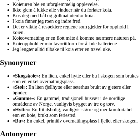
Koieturen ble en uforglemmelig opplevelse.
Ikke glem å lukke alle vinduer når du forlater koia.
Kos deg med bål og grillmat utenfor koia.
I koia finner jeg roen og indre fred.
Det er viktig å respektere reglene som gjelder for opphold i
koien.
Koieovernatting er en flott måte å komme nærmere naturen på.
Koieopphold er min favorittform for å lade batteriene.
Jeg lengter alltid tilbake til koia etter en travel uke.
Synonymer
«Skogskoie»:
En liten, enkel hytte eller bu i skogen som brukes
som en enkel overnattingsplass.
«Støl»:
En liten fjellhytte eller seterhus brukt av gjetere eller
bønder.
«Gamme»:
En gammel, tradisjonell husvær i de nordlige
områdene av Norge, vanligvis bygget av tre og torv.
«Hytte»:
En fritidsbolig, vanligvis større og mer komfortabel
enn en koie, brukt som feriested.
«Bu»:
En enkel, primitiv overnattingsplass i fjellet eller skogen.
Antonymer