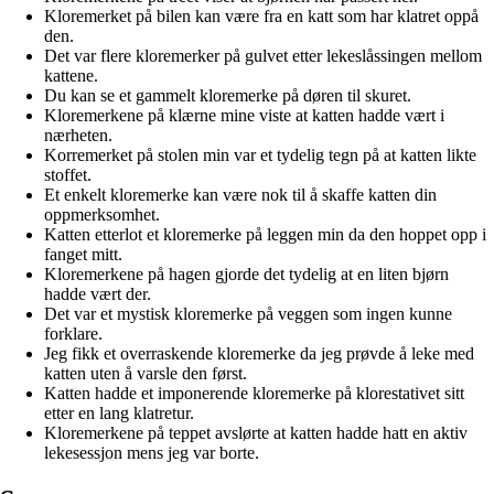
Kloremerket på bilen kan være fra en katt som har klatret oppå
den.
Det var flere kloremerker på gulvet etter lekeslåssingen mellom
kattene.
Du kan se et gammelt kloremerke på døren til skuret.
Kloremerkene på klærne mine viste at katten hadde vært i
nærheten.
Korremerket på stolen min var et tydelig tegn på at katten likte
stoffet.
Et enkelt kloremerke kan være nok til å skaffe katten din
oppmerksomhet.
Katten etterlot et kloremerke på leggen min da den hoppet opp i
fanget mitt.
Kloremerkene på hagen gjorde det tydelig at en liten bjørn
hadde vært der.
Det var et mystisk kloremerke på veggen som ingen kunne
forklare.
Jeg fikk et overraskende kloremerke da jeg prøvde å leke med
katten uten å varsle den først.
Katten hadde et imponerende kloremerke på klorestativet sitt
etter en lang klatretur.
Kloremerkene på teppet avslørte at katten hadde hatt en aktiv
lekesessjon mens jeg var borte.