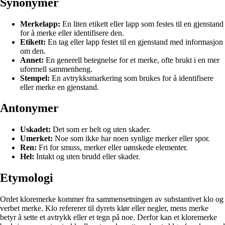
Synonymer
Merkelapp:
En liten etikett eller lapp som festes til en gjenstand
for å merke eller identifisere den.
Etikett:
En tag eller lapp festet til en gjenstand med informasjon
om den.
Annet:
En generell betegnelse for et merke, ofte brukt i en mer
uformell sammenheng.
Stempel:
En avtrykksmarkering som brukes for å identifisere
eller merke en gjenstand.
Antonymer
Uskadet:
Det som er helt og uten skader.
Umerket:
Noe som ikke har noen synlige merker eller spor.
Ren:
Fri for smuss, merker eller uønskede elementer.
Hel:
Intakt og uten brudd eller skader.
Etymologi
Ordet kloremerke kommer fra sammensetningen av substantivet klo og
verbet merke. Klo refererer til dyrets klør eller negler, mens merke
betyr å sette et avtrykk eller et tegn på noe. Derfor kan et kloremerke