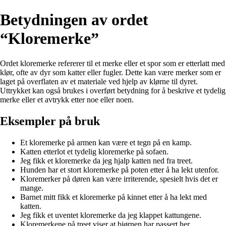
Betydningen av ordet
“Kloremerke”
Ordet kloremerke refererer til et merke eller et spor som er etterlatt med
klør, ofte av dyr som katter eller fugler. Dette kan være merker som er
laget på overflaten av et materiale ved hjelp av klørne til dyret.
Uttrykket kan også brukes i overført betydning for å beskrive et tydelig
merke eller et avtrykk etter noe eller noen.
Eksempler på bruk
Et kloremerke på armen kan være et tegn på en kamp.
Katten etterlot et tydelig kloremerke på sofaen.
Jeg fikk et kloremerke da jeg hjalp katten ned fra treet.
Hunden har et stort kloremerke på poten etter å ha lekt utenfor.
Kloremerker på døren kan være irriterende, spesielt hvis det er
mange.
Barnet mitt fikk et kloremerke på kinnet etter å ha lekt med
katten.
Jeg fikk et uventet kloremerke da jeg klappet kattungene.
Kloremerkene på treet viser at bjørnen har passert her.