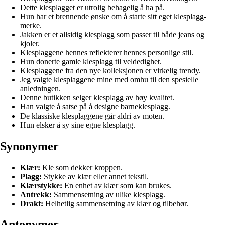
Dette klesplagget er utrolig behagelig å ha på.
Hun har et brennende ønske om å starte sitt eget klesplagg-
merke.
Jakken er et allsidig klesplagg som passer til både jeans og
kjoler.
Klesplaggene hennes reflekterer hennes personlige stil.
Hun donerte gamle klesplagg til veldedighet.
Klesplaggene fra den nye kolleksjonen er virkelig trendy.
Jeg valgte klesplaggene mine med omhu til den spesielle
anledningen.
Denne butikken selger klesplagg av høy kvalitet.
Han valgte å satse på å designe barneklesplagg.
De klassiske klesplaggene går aldri av moten.
Hun elsker å sy sine egne klesplagg.
Synonymer
Klær:
Kle som dekker kroppen.
Plagg:
Stykke av klær eller annet tekstil.
Klærstykke:
En enhet av klær som kan brukes.
Antrekk:
Sammensetning av ulike klesplagg.
Drakt:
Helhetlig sammensetning av klær og tilbehør.
Antonymer