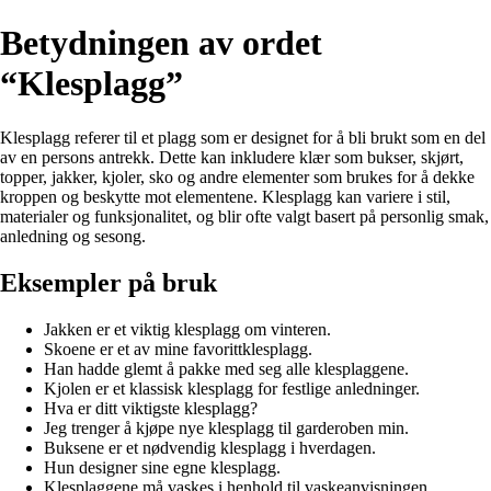
Betydningen av ordet
“Klesplagg”
Klesplagg referer til et plagg som er designet for å bli brukt som en del
av en persons antrekk. Dette kan inkludere klær som bukser, skjørt,
topper, jakker, kjoler, sko og andre elementer som brukes for å dekke
kroppen og beskytte mot elementene. Klesplagg kan variere i stil,
materialer og funksjonalitet, og blir ofte valgt basert på personlig smak,
anledning og sesong.
Eksempler på bruk
Jakken er et viktig klesplagg om vinteren.
Skoene er et av mine favorittklesplagg.
Han hadde glemt å pakke med seg alle klesplaggene.
Kjolen er et klassisk klesplagg for festlige anledninger.
Hva er ditt viktigste klesplagg?
Jeg trenger å kjøpe nye klesplagg til garderoben min.
Buksene er et nødvendig klesplagg i hverdagen.
Hun designer sine egne klesplagg.
Klesplaggene må vaskes i henhold til vaskeanvisningen.