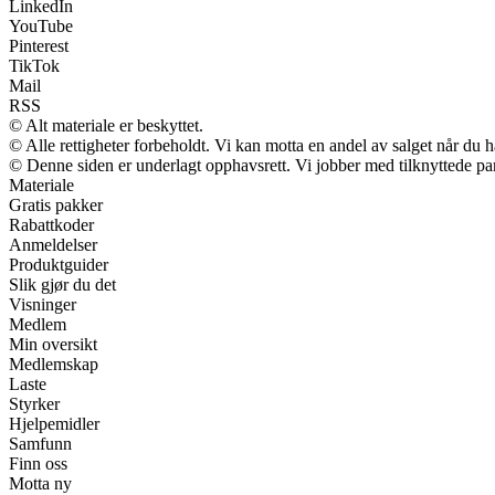
LinkedIn
YouTube
Pinterest
TikTok
Mail
RSS
© Alt materiale er beskyttet.
© Alle rettigheter forbeholdt. Vi kan motta en andel av salget når du 
© Denne siden er underlagt opphavsrett. Vi jobber med tilknyttede partn
Materiale
Gratis pakker
Rabattkoder
Anmeldelser
Produktguider
Slik gjør du det
Visninger
Medlem
Min oversikt
Medlemskap
Laste
Styrker
Hjelpemidler
Samfunn
Finn oss
Motta ny