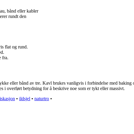
au, bånd eller kabler
erer rundt den
is flat og rund.
ed.
 fra.
e eller bånd av tre. Kavl brukes vanligvis i forbindelse med baking og r
es i overført betydning for å beskrive noe som er tykt eller massivt.
iskasjon
•
ildsjel
•
naturtro
•