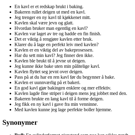
En kavl er et redskap brukt i baking.
Bakeren rullet deigen ut med en kavl.
Jeg trenger en ny kavl til kjøkkenet mitt.
Kavlen skal være jevn og glatt.
Hvordan bruker man egentlig en kavl?
Kavlen var laget av tre og hadde en fin finish.
Det er viktig å rengjøre kavlen etter bruk.
Klarer du å lage en perfekt leiv med kavlen?
Kavlen er en viktig del av bakeprosessen.
Har du sett min kavl? Jeg finner den ikke.
Kavlen ble brukt til å jevne ut deigen.
Jeg kunne ikke bake uten min pålitelige kavl.
Kavlen flyttet seg jevnt over deigen.
Pass på at du har en ren kavl før du begynner å bake.
Kavlen er uunnværlig på et bakeri.
En god kavl gjør bakingen enklere og mer effektiv.
Kavlen lagde fine striper i deigen mens jeg jobbet med den.
Bakeren brukte en lang kavl til å forme deigen.
Jeg fikk en ny kavl i gave fra min venninne.
Med kavlen kunne jeg lage perfekte boller hjemme.
Synonymer