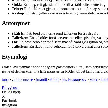
Rull:
En sylinderformet gjenstand som noe kan vikles rundt
Stokk:
En lang, rett gjenstand brukt til å stable eller støtte ting
Trinse:
En hjulformet gjenstand som brukes til å føre og støtte t
Aksling:
En stang eller akse som roterer og bærer deler som rot
Antonymer
Skål:
En flat, bred og gjerne rund tallerken for å spise fra.
Tallerken:
En beholder for å servere mat eller spise fra, vanligv
Fat:
En bred beholder for å sette mat på, vanligvis grunn og br
Tallerken:
En flat og rund beholder for å servere mat eller spise
Etymologi
Ordet kavl stammer opprinnelig fra gammelnorsk kafl, som betyr trestykk
jevne ut deigen eller til å lage mønster på brødet. Ordet kan også bruk
tupp
•
anerkjennelse
•
infantil
•
fortid
•
passiv-aggressiv
•
vater
•
konf
Blogghuset
Del og hjelp
X
Facebook
Instagram