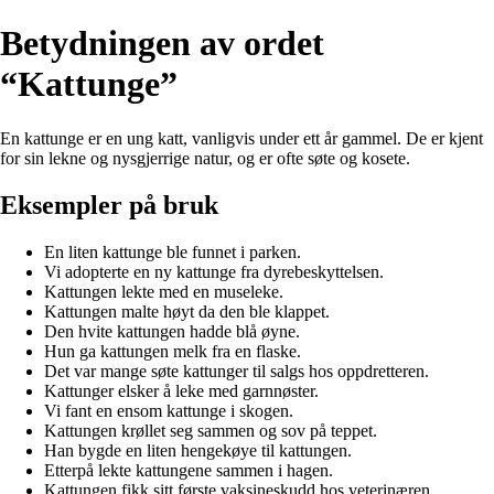
Betydningen av ordet
“Kattunge”
En kattunge er en ung katt, vanligvis under ett år gammel. De er kjent
for sin lekne og nysgjerrige natur, og er ofte søte og kosete.
Eksempler på bruk
En liten kattunge ble funnet i parken.
Vi adopterte en ny kattunge fra dyrebeskyttelsen.
Kattungen lekte med en museleke.
Kattungen malte høyt da den ble klappet.
Den hvite kattungen hadde blå øyne.
Hun ga kattungen melk fra en flaske.
Det var mange søte kattunger til salgs hos oppdretteren.
Kattunger elsker å leke med garnnøster.
Vi fant en ensom kattunge i skogen.
Kattungen krøllet seg sammen og sov på teppet.
Han bygde en liten hengekøye til kattungen.
Etterpå lekte kattungene sammen i hagen.
Kattungen fikk sitt første vaksineskudd hos veterinæren.