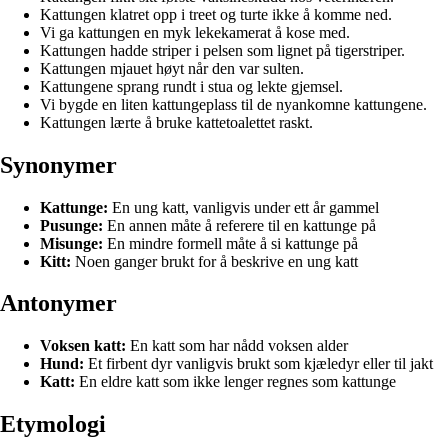
Kattungen klatret opp i treet og turte ikke å komme ned.
Vi ga kattungen en myk lekekamerat å kose med.
Kattungen hadde striper i pelsen som lignet på tigerstriper.
Kattungen mjauet høyt når den var sulten.
Kattungene sprang rundt i stua og lekte gjemsel.
Vi bygde en liten kattungeplass til de nyankomne kattungene.
Kattungen lærte å bruke kattetoalettet raskt.
Synonymer
Kattunge:
En ung katt, vanligvis under ett år gammel
Pusunge:
En annen måte å referere til en kattunge på
Misunge:
En mindre formell måte å si kattunge på
Kitt:
Noen ganger brukt for å beskrive en ung katt
Antonymer
Voksen katt:
En katt som har nådd voksen alder
Hund:
Et firbent dyr vanligvis brukt som kjæledyr eller til jakt
Katt:
En eldre katt som ikke lenger regnes som kattunge
Etymologi