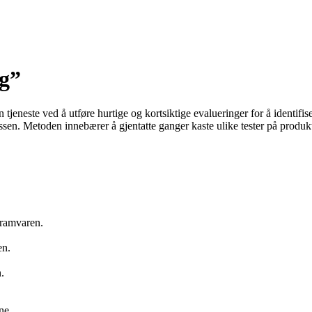
ng”
n tjeneste ved å utføre hurtige og kortsiktige evalueringer for å identifise
ssen. Metoden innebærer å gjentatte ganger kaste ulike tester på produkte
ogramvaren.
en.
.
ne.