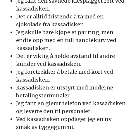
Jeg fant den savnede klesplagget rett ved
kassadisken.
Det er alltid fristende å ta med en
sjokolade fra kassadisken.
Jeg skulle bare kjøpe et par ting, men
endte opp med en full handlekurv ved
kassadisken.
Det er viktig å holde avstand til andre
kunder ved kassadisken.
Jeg foretrekker å betale med kort ved
kassadisken.
Kassadisken er utstyrt med moderne
betalingsterminaler.
Jeg fant en glemt telefon ved kassadisken
og leverte den til personalet.
Ved kassadisken oppdaget jeg en ny
smak av tyggegummi.