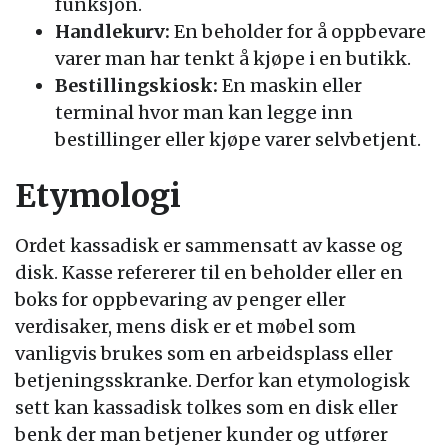
funksjon.
Handlekurv:
En beholder for å oppbevare
varer man har tenkt å kjøpe i en butikk.
Bestillingskiosk:
En maskin eller
terminal hvor man kan legge inn
bestillinger eller kjøpe varer selvbetjent.
Etymologi
Ordet kassadisk er sammensatt av kasse og
disk. Kasse refererer til en beholder eller en
boks for oppbevaring av penger eller
verdisaker, mens disk er et møbel som
vanligvis brukes som en arbeidsplass eller
betjeningsskranke. Derfor kan etymologisk
sett kan kassadisk tolkes som en disk eller
benk der man betjener kunder og utfører