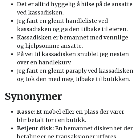
Det er alltid hyggelig å hilse på de ansatte
ved kassadisken.
Jeg fant en glemt handleliste ved
kassadisken og ga den tilbake til eieren.
Kassadisken er bemannet med vennlige
og hjelpsomme ansatte.
På vei til kassadisken snublet jeg nesten
over en handlekurv.
Jeg fant en glemt paraply ved kassadisken
og tok den med meg tilbake til butikken.
Synonymer
Kasse:
Et møbel eller en plass der varer
blir betalt for i en butikk.
Betjent disk:
En bemannet diskenhet der
betalinger og transaksjoner utføres.