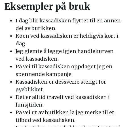
Eksempler på bruk
I dag blir kassadisken flyttet til en annen
del av butikken.
Køen ved kassadisken er heldigvis kort i
dag.
Jeg glemte å legge igjen handlekurven
ved kassadisken.
På vei til kassadisken oppdaget jeg en
spennende kampanje.
Kassadisken er dessverre stengt for
øyeblikket.
Det er alltid travelt ved kassadisken i
lunsjtiden.
På vei ut av butikken la jeg merke til et
tilbud ved kassadisken.