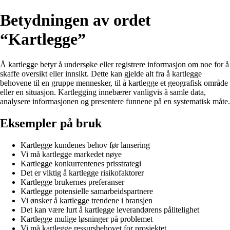
Betydningen av ordet
“Kartlegge”
Å kartlegge betyr å undersøke eller registrere informasjon om noe for å
skaffe oversikt eller innsikt. Dette kan gjelde alt fra å kartlegge
behovene til en gruppe mennesker, til å kartlegge et geografisk område
eller en situasjon. Kartlegging innebærer vanligvis å samle data,
analysere informasjonen og presentere funnene på en systematisk måte.
Eksempler på bruk
Kartlegge kundenes behov før lansering
Vi må kartlegge markedet nøye
Kartlegge konkurrentenes prisstrategi
Det er viktig å kartlegge risikofaktorer
Kartlegge brukernes preferanser
Kartlegge potensielle samarbeidspartnere
Vi ønsker å kartlegge trendene i bransjen
Det kan være lurt å kartlegge leverandørens pålitelighet
Kartlegge mulige løsninger på problemet
Vi må kartlegge ressursbehovet for prosjektet