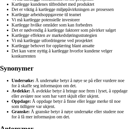
Kartlegge kundenes tilfredshet med produktet
Det er viktig å kartlegge miljøpåvirkningen av prosessen
Kartlegge arbeidsoppgavene til teamet
Vi må kartlegge potensielle investorer
Kartlegge hvilke områder som kan forbedres
Det er nødvendig å kartlegge faktorer som påvirker salget
Kartlegge effekten av markedsføringsstrategien
Vi må kartlegge utfordringene ved prosjektet
Kartlegge behovet for opplæring blant ansatte
Det kan være nyttig å kartlegge hvorfor kundene velger
konkurrenten
Synonymer
Undersøke:
Å undersøke betyr å nøye se på eller vurdere noe
for å skaffe seg informasjon om det.
Avdekke:
Å avdekke betyr å bringe noe frem i lyset, å oppdage
eller avsløre noe som har vært skjult eller ukjent.
Oppdage:
Å oppdage betyr å finne eller legge merke til noe
som tidligere var ukjent.
Granske:
Å granske betyr å nøye undersøke eller studere noe
for å få mer informasjon om det.
Antonymer