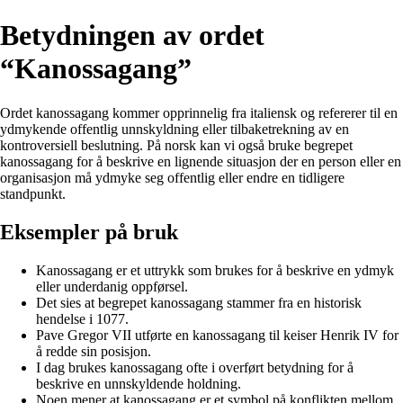
Betydningen av ordet
“Kanossagang”
Ordet kanossagang kommer opprinnelig fra italiensk og refererer til en
ydmykende offentlig unnskyldning eller tilbaketrekning av en
kontroversiell beslutning. På norsk kan vi også bruke begrepet
kanossagang for å beskrive en lignende situasjon der en person eller en
organisasjon må ydmyke seg offentlig eller endre en tidligere
standpunkt.
Eksempler på bruk
Kanossagang er et uttrykk som brukes for å beskrive en ydmyk
eller underdanig oppførsel.
Det sies at begrepet kanossagang stammer fra en historisk
hendelse i 1077.
Pave Gregor VII utførte en kanossagang til keiser Henrik IV for
å redde sin posisjon.
I dag brukes kanossagang ofte i overført betydning for å
beskrive en unnskyldende holdning.
Noen mener at kanossagang er et symbol på konflikten mellom