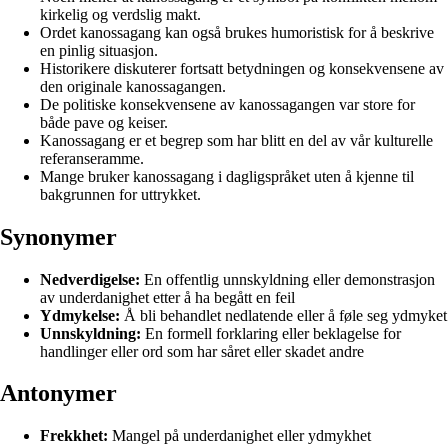
kirkelig og verdslig makt.
Ordet kanossagang kan også brukes humoristisk for å beskrive
en pinlig situasjon.
Historikere diskuterer fortsatt betydningen og konsekvensene av
den originale kanossagangen.
De politiske konsekvensene av kanossagangen var store for
både pave og keiser.
Kanossagang er et begrep som har blitt en del av vår kulturelle
referanseramme.
Mange bruker kanossagang i dagligspråket uten å kjenne til
bakgrunnen for uttrykket.
Synonymer
Nedverdigelse:
En offentlig unnskyldning eller demonstrasjon
av underdanighet etter å ha begått en feil
Ydmykelse:
Å bli behandlet nedlatende eller å føle seg ydmyket
Unnskyldning:
En formell forklaring eller beklagelse for
handlinger eller ord som har såret eller skadet andre
Antonymer
Frekkhet:
Mangel på underdanighet eller ydmykhet