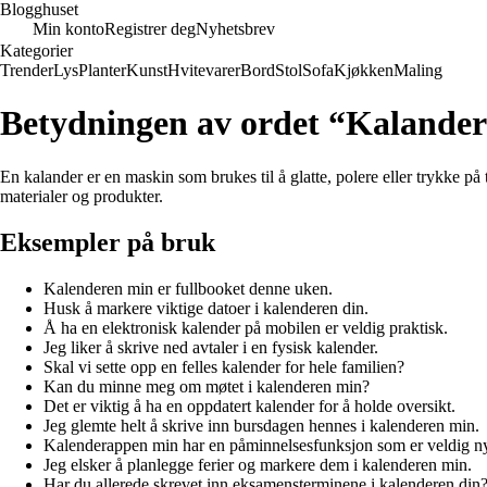
Blogghuset
Min konto
Registrer deg
Nyhetsbrev
Kategorier
Trender
Lys
Planter
Kunst
Hvitevarer
Bord
Stol
Sofa
Kjøkken
Maling
Betydningen av ordet “Kalande
En kalander er en maskin som brukes til å glatte, polere eller trykke på t
materialer og produkter.
Eksempler på bruk
Kalenderen min er fullbooket denne uken.
Husk å markere viktige datoer i kalenderen din.
Å ha en elektronisk kalender på mobilen er veldig praktisk.
Jeg liker å skrive ned avtaler i en fysisk kalender.
Skal vi sette opp en felles kalender for hele familien?
Kan du minne meg om møtet i kalenderen min?
Det er viktig å ha en oppdatert kalender for å holde oversikt.
Jeg glemte helt å skrive inn bursdagen hennes i kalenderen min.
Kalenderappen min har en påminnelsesfunksjon som er veldig ny
Jeg elsker å planlegge ferier og markere dem i kalenderen min.
Har du allerede skrevet inn eksamensterminene i kalenderen din