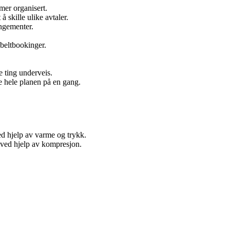
 mer organisert.
 skille ulike avtaler.
ngementer.
bbeltbookinger.
e ting underveis.
e hele planen på en gang.
ed hjelp av varme og trykk.
r ved hjelp av kompresjon.