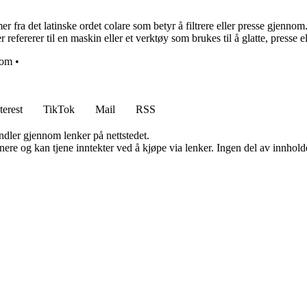
r fra det latinske ordet colare som betyr å filtrere eller presse gjennom
refererer til en maskin eller et verktøy som brukes til å glatte, presse el
som
•
terest
TikTok
Mail
RSS
andler gjennom lenker på nettstedet.
re og kan tjene inntekter ved å kjøpe via lenker. Ingen del av innholdet