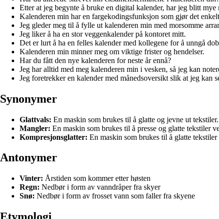
Etter at jeg begynte å bruke en digital kalender, har jeg blitt mye
Kalenderen min har en fargekodingsfunksjon som gjør det enkelt å
Jeg gleder meg til å fylle ut kalenderen min med morsomme arra
Jeg liker å ha en stor veggenkalender på kontoret mitt.
Det er lurt å ha en felles kalender med kollegene for å unngå do
Kalenderen min minner meg om viktige frister og hendelser.
Har du fått den nye kalenderen for neste år ennå?
Jeg har alltid med meg kalenderen min i vesken, så jeg kan noter
Jeg foretrekker en kalender med månedsoversikt slik at jeg kan s
Synonymer
Glattvals:
En maskin som brukes til å glatte og jevne ut tekstiler.
Mangler:
En maskin som brukes til å presse og glatte tekstiler v
Kompresjonsglatter:
En maskin som brukes til å glatte tekstile
Antonymer
Vinter:
Årstiden som kommer etter høsten
Regn:
Nedbør i form av vanndråper fra skyer
Snø:
Nedbør i form av frosset vann som faller fra skyene
Etymologi