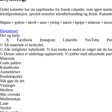
Ordet kalander har sin opprinnelse fra fransk calandre, som igjen stamme
tekstilproduksjon, spesielt innenfor tekstilbehandling og finish. Kalander 
filipine
•
golem
•
ideell
•
aura
•
ytring
•
rakett
•
hjelpe
•
tristesse
•
mor
Blogghuset
Del og hjelp
X
Facebook
Instagram
LinkedIn
YouTube
Pin
© Alt materiale er beskyttet.
© Alle rettigheter forbeholdt. Vi kan motta en andel av salget når du h
© Denne siden er underlagt opphavsrett. Vi jobber med tilknyttede partne
Materiale
Gratis pakker
Rabattkoder
Anmeldelser
Produktguider
Slik gjør du det
Visninger
Medlem
Min oversikt
Medlemskap
Laste
Styrker