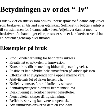
Betydningen av ordet “-Iv”
Ordet -iv er en suffiks som brukes i norsk språk for å danne adjektiver
som beskriver en tilstand eller egenskap. Suffikset -iv legges vanligvis
til verbstammen for å danne adjektiver. Adjektiver dannet med -iv
beskriver ofte handlinger eller prosesser som er karakterisert ved å ha
en bestemt egenskap eller tilstand.
Eksempler på bruk
Produktivitet er viktig for bedriftens suksess.
Kreativitet er nøkkelen til innovasjon.
Konstruktiv tilbakemelding bidrar til personlig vekst.
Positivitet kan påvirke hele atmosfæren på arbeidsplassen.
Effektivitet er avgjørende for å oppnå målene våre.
Aktivitetsnivået påvirker helsen vår.
Kollektiv innsats fører til kollektiv suksess.
Sentraltstøvsugere bidrar til bedre inneklima.
Deaktivering av kontoen krever bekreftelse.
Negativiteten skaper dårlig stemning.
Reflektiv skriving kan være terapeutisk.
Avslutningsvis ønsker vi dere en god dag!