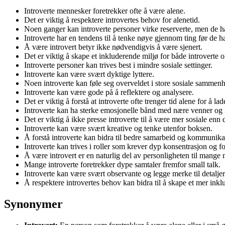
Introverte mennesker foretrekker ofte å være alene.
Det er viktig å respektere introvertes behov for alenetid.
Noen ganger kan introverte personer virke reserverte, men de 
Introverte har en tendens til å tenke nøye gjennom ting før de h
Å være introvert betyr ikke nødvendigvis å være sjenert.
Det er viktig å skape et inkluderende miljø for både introverte o
Introverte personer kan trives best i mindre sosiale settinger.
Introverte kan være svært dyktige lyttere.
Noen introverte kan føle seg overveldet i store sosiale sammen
Introverte kan være gode på å reflektere og analysere.
Det er viktig å forstå at introverte ofte trenger tid alene for å la
Introverte kan ha sterke emosjonelle bånd med nære venner og 
Det er viktig å ikke presse introverte til å være mer sosiale enn
Introverte kan være svært kreative og tenke utenfor boksen.
Å forstå introverte kan bidra til bedre samarbeid og kommunika
Introverte kan trives i roller som krever dyp konsentrasjon og f
Å være introvert er en naturlig del av personligheten til mange
Mange introverte foretrekker dype samtaler fremfor small talk.
Introverte kan være svært observante og legge merke til detaljer
Å respektere introvertes behov kan bidra til å skape et mer ink
Synonymer