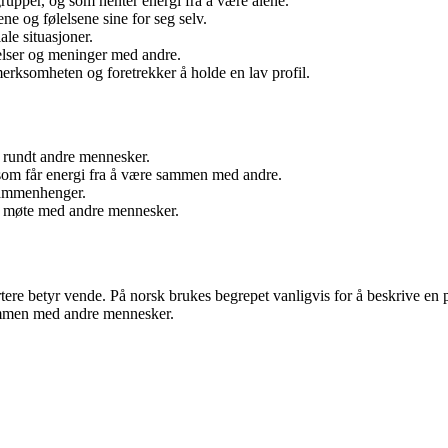
rupper, og som henter energi fra å være alene.
ne og følelsene sine for seg selv.
le situasjoner.
elser og meninger med andre.
rksomheten og foretrekker å holde en lav profil.
e rundt andre mennesker.
 som får energi fra å være sammen med andre.
 sammenhenger.
 i møte med andre mennesker.
 vertere betyr vende. På norsk brukes begrepet vanligvis for å beskrive 
 sammen med andre mennesker.