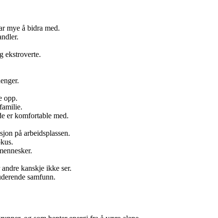
har mye å bidra med.
andler.
g ekstroverte.
henger.
de opp.
familie.
 de er komfortable med.
sjon på arbeidsplassen.
okus.
 mennesker.
 andre kanskje ikke ser.
luderende samfunn.