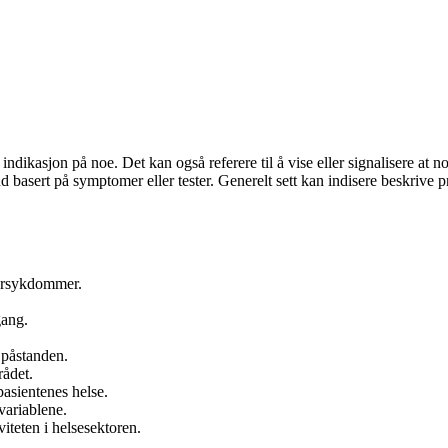
indikasjon på noe. Det kan også referere til å vise eller signalisere at n
and basert på symptomer eller tester. Generelt sett kan indisere beskrive
 karsykdommer.
gang.
 påstanden.
rådet.
pasientenes helse.
variablene.
iteten i helsesektoren.