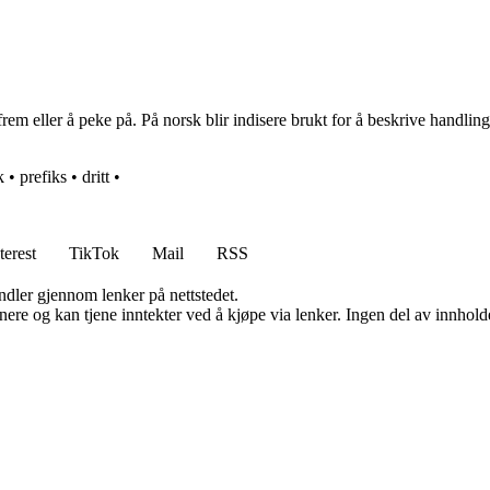
frem eller å peke på. På norsk blir indisere brukt for å beskrive handlin
k
•
prefiks
•
dritt
•
terest
TikTok
Mail
RSS
andler gjennom lenker på nettstedet.
re og kan tjene inntekter ved å kjøpe via lenker. Ingen del av innholdet