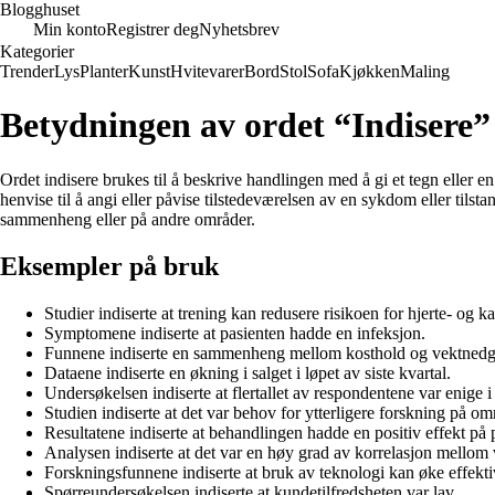
Blogghuset
Min konto
Registrer deg
Nyhetsbrev
Kategorier
Trender
Lys
Planter
Kunst
Hvitevarer
Bord
Stol
Sofa
Kjøkken
Maling
Betydningen av ordet “Indisere”
Ordet indisere brukes til å beskrive handlingen med å gi et tegn eller en 
henvise til å angi eller påvise tilstedeværelsen av en sykdom eller tilst
sammenheng eller på andre områder.
Eksempler på bruk
Studier indiserte at trening kan redusere risikoen for hjerte- og
Symptomene indiserte at pasienten hadde en infeksjon.
Funnene indiserte en sammenheng mellom kosthold og vektned
Dataene indiserte en økning i salget i løpet av siste kvartal.
Undersøkelsen indiserte at flertallet av respondentene var enige i
Studien indiserte at det var behov for ytterligere forskning på om
Resultatene indiserte at behandlingen hadde en positiv effekt på 
Analysen indiserte at det var en høy grad av korrelasjon mellom 
Forskningsfunnene indiserte at bruk av teknologi kan øke effektiv
Spørreundersøkelsen indiserte at kundetilfredsheten var lav.