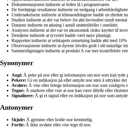
Dokumentasjonen indiserte at feilen lå i programvaren.
De foreløpige resultatene indiserte en nedgang i arbeidsledighete
Undersøkelsene indiserte at klimaendringene hadde en direkte i
Studien indiserte at det var behov for økt bevissthet rundt mental
Dataene indiserte en økning i antall smittetilfeller i området.
Analysen indiserte at det var en økonomisk risiko knyttet til inve
Detaljene indiserte at tyveriet hadde vært nøye planlagt.
Rapporten indiserte at selskapets omsetning hadde økt med 10% 
Observasjonene indiserte at dyrene trivdes godt i sitt naturlige mi
Sammenligningen indiserte at produkt A var mer kosteffektiv en
Synonymer
Angi:
Å peke på noe eller gi informasjon om noe som kan tyde på e
Pekere:
Gi en indikasjon på eller antyde noe uten å uttrykke det 
Avsløre:
Å vise eller bringe informasjon om noe som vanligvis er 
Tegne:
Å markere eller vise at noe kan være tilfelle eller eksister
Signalisere:
Å gi et signal eller en indikasjon på noe som antyder
Antonymer
Skjule:
Å gjemme eller holde noe hemmelig.
Fortie:
Å ikke avsløre eller vise tegn til noe.