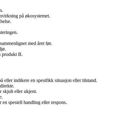
n.
nnvirkning på økosystemet.
 helse.
steringen.
sammenlignet med året før.
ljø.
n produkt B.
ller indikere en spesifikk situasjon eller tilstand.
direkte.
skjult eller ukjent.
e.
 en spesiell handling eller respons.