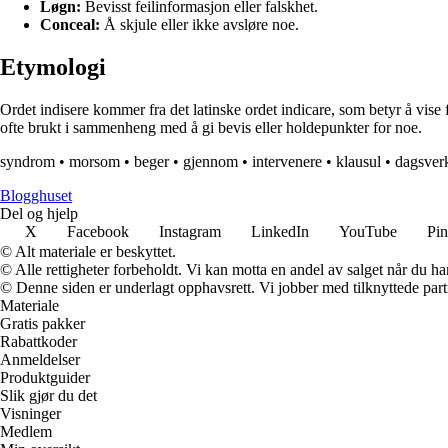
Løgn:
Bevisst feilinformasjon eller falskhet.
Conceal:
Å skjule eller ikke avsløre noe.
Etymologi
Ordet indisere kommer fra det latinske ordet indicare, som betyr å vise 
ofte brukt i sammenheng med å gi bevis eller holdepunkter for noe.
syndrom
•
morsom
•
beger
•
gjennom
•
intervenere
•
klausul
•
dagsver
Blogghuset
Del og hjelp
X
Facebook
Instagram
LinkedIn
YouTube
Pin
© Alt materiale er beskyttet.
© Alle rettigheter forbeholdt. Vi kan motta en andel av salget når du h
© Denne siden er underlagt opphavsrett. Vi jobber med tilknyttede partne
Materiale
Gratis pakker
Rabattkoder
Anmeldelser
Produktguider
Slik gjør du det
Visninger
Medlem