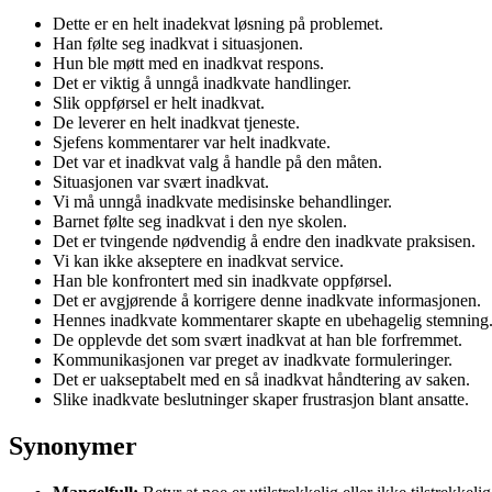
Dette er en helt inadekvat løsning på problemet.
Han følte seg inadkvat i situasjonen.
Hun ble møtt med en inadkvat respons.
Det er viktig å unngå inadkvate handlinger.
Slik oppførsel er helt inadkvat.
De leverer en helt inadkvat tjeneste.
Sjefens kommentarer var helt inadkvate.
Det var et inadkvat valg å handle på den måten.
Situasjonen var svært inadkvat.
Vi må unngå inadkvate medisinske behandlinger.
Barnet følte seg inadkvat i den nye skolen.
Det er tvingende nødvendig å endre den inadkvate praksisen.
Vi kan ikke akseptere en inadkvat service.
Han ble konfrontert med sin inadkvate oppførsel.
Det er avgjørende å korrigere denne inadkvate informasjonen.
Hennes inadkvate kommentarer skapte en ubehagelig stemning
De opplevde det som svært inadkvat at han ble forfremmet.
Kommunikasjonen var preget av inadkvate formuleringer.
Det er uakseptabelt med en så inadkvat håndtering av saken.
Slike inadkvate beslutninger skaper frustrasjon blant ansatte.
Synonymer