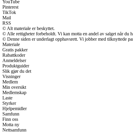
YouTube
Pinterest
TikTok
Mail
RSS
© Alt materiale er beskyttet.
© Alle rettigheter forbeholdt. Vi kan motta en andel av salget når du 
© Denne siden er underlagt opphavsrett. Vi jobber med tilknyttede partn
Materiale
Gratis pakker
Rabattkoder
Anmeldelser
Produktguider
Slik gjør du det
Visninger
Medlem
Min oversikt
Medlemskap
Laste
Styrker
Hjelpemidler
Samfunn
Finn oss
Motta ny
Nettsamfunn