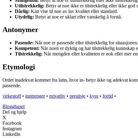
Mangelfull:
Betyr at noe er utilstrekkelig eller ikke tilstrekkelig
Utilstrekkelig:
Betyr at noe ikke er tilstrekkelig eller ikke god 
Dårlig:
Kan vise til noe av lav kvalitet eller standard.
Utydelig:
Betyr at noe er uklart eller vanskelig å forstå.
Antonymer
Pasende:
Når noe er passende eller tilstrekkelig for situasjonen
Kompetent:
Når noen er dyktig og har tilstrekkelig kunnskap el
Tilstrekkelig:
Når mengden eller kvaliteten er nok eller mer en
Etymologi
Ordet inadekvat kommer fra latin, hvor in- betyr ikke og adekvat komme
passende.
virkestoff
•
inntrenger
•
privatliv
•
prestisje
•
kyss
•
fortid
•
Blogghuset
Del og hjelp
X
Facebook
Instagram
LinkedIn