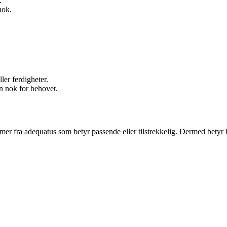
.
nok.
.
ler ferdigheter.
n nok for behovet.
r fra adequatus som betyr passende eller tilstrekkelig. Dermed betyr in