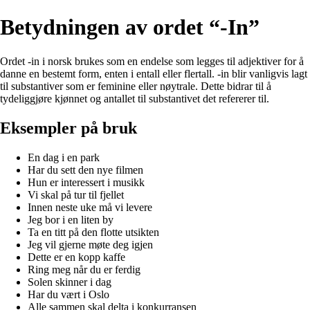
Betydningen av ordet “-In”
Ordet -in i norsk brukes som en endelse som legges til adjektiver for å
danne en bestemt form, enten i entall eller flertall. -in blir vanligvis lagt
til substantiver som er feminine eller nøytrale. Dette bidrar til å
tydeliggjøre kjønnet og antallet til substantivet det refererer til.
Eksempler på bruk
En dag i en park
Har du sett den nye filmen
Hun er interessert i musikk
Vi skal på tur til fjellet
Innen neste uke må vi levere
Jeg bor i en liten by
Ta en titt på den flotte utsikten
Jeg vil gjerne møte deg igjen
Dette er en kopp kaffe
Ring meg når du er ferdig
Solen skinner i dag
Har du vært i Oslo
Alle sammen skal delta i konkurransen