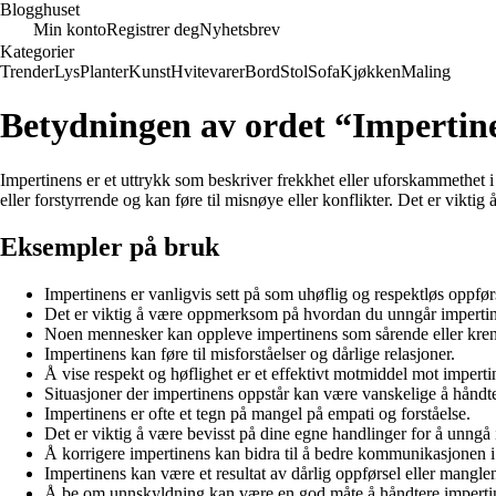
Blogghuset
Min konto
Registrer deg
Nyhetsbrev
Kategorier
Trender
Lys
Planter
Kunst
Hvitevarer
Bord
Stol
Sofa
Kjøkken
Maling
Betydningen av ordet “Impertin
Impertinens er et uttrykk som beskriver frekkhet eller uforskammethet i 
eller forstyrrende og kan føre til misnøye eller konflikter. Det er vi
Eksempler på bruk
Impertinens er vanligvis sett på som uhøflig og respektløs oppfør
Det er viktig å være oppmerksom på hvordan du unngår imperti
Noen mennesker kan oppleve impertinens som sårende eller kre
Impertinens kan føre til misforståelser og dårlige relasjoner.
Å vise respekt og høflighet er et effektivt motmiddel mot imperti
Situasjoner der impertinens oppstår kan være vanskelige å håndte
Impertinens er ofte et tegn på mangel på empati og forståelse.
Det er viktig å være bevisst på dine egne handlinger for å unngå
Å korrigere impertinens kan bidra til å bedre kommunikasjonen i 
Impertinens kan være et resultat av dårlig oppførsel eller manglen
Å be om unnskyldning kan være en god måte å håndtere imperti