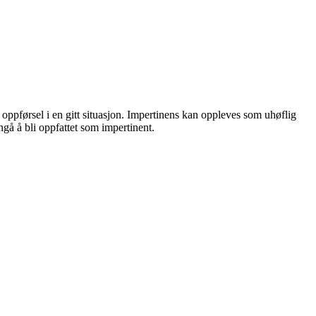
e oppførsel i en gitt situasjon. Impertinens kan oppleves som uhøflig
gå å bli oppfattet som impertinent.