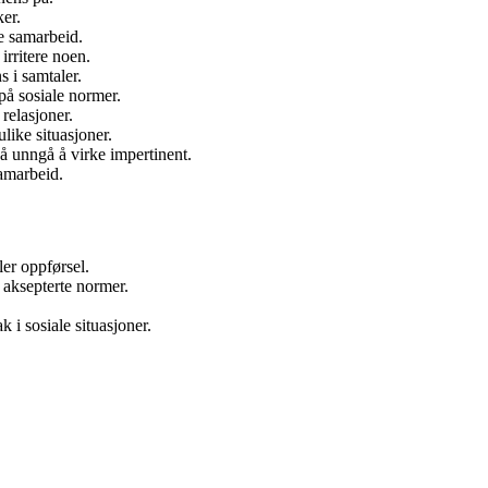
er.
e samarbeid.
irritere noen.
s i samtaler.
på sosiale normer.
relasjoner.
ulike situasjoner.
å unngå å virke impertinent.
amarbeid.
er oppførsel.
 aksepterte normer.
k i sosiale situasjoner.