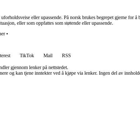
uforholdsveise eller upassende. På norsk brukes begrepet gjerne for å b
situasjon, eller som oppfattes som støtende eller upassende.
ner
•
terest
TikTok
Mail
RSS
andler gjennom lenker på nettstedet.
re og kan tjene inntekter ved å kjøpe via lenker. Ingen del av innholdet