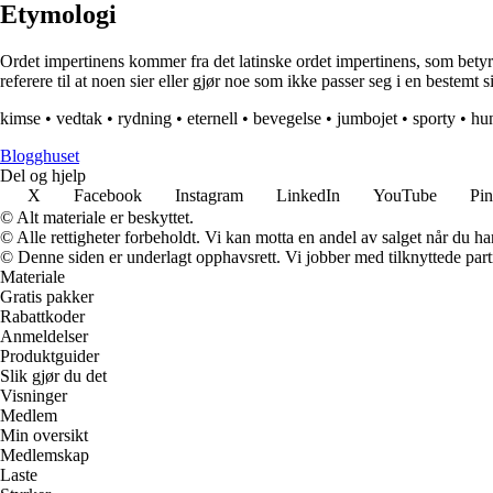
Etymologi
Ordet impertinens kommer fra det latinske ordet impertinens, som betyr 
referere til at noen sier eller gjør noe som ikke passer seg i en bestemt 
kimse
•
vedtak
•
rydning
•
eternell
•
bevegelse
•
jumbojet
•
sporty
•
hu
Blogghuset
Del og hjelp
X
Facebook
Instagram
LinkedIn
YouTube
Pin
© Alt materiale er beskyttet.
© Alle rettigheter forbeholdt. Vi kan motta en andel av salget når du h
© Denne siden er underlagt opphavsrett. Vi jobber med tilknyttede partne
Materiale
Gratis pakker
Rabattkoder
Anmeldelser
Produktguider
Slik gjør du det
Visninger
Medlem
Min oversikt
Medlemskap
Laste