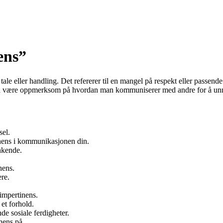
ens”
tale eller handling. Det refererer til en mangel på respekt eller passend
ktig å være oppmerksom på hvordan man kommuniserer med andre for å unn
sel.
nens i kommunikasjonen din.
nkende.
nens.
re.
 impertinens.
et forhold.
de sosiale ferdigheter.
nens på.