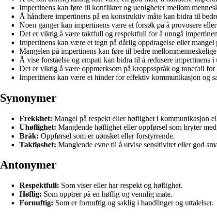
Impertinens kan føre til konflikter og uenigheter mellom mennesk
Å håndtere impertinens på en konstruktiv måte kan bidra til bedr
Noen ganger kan impertinens være et forsøk på å provosere eller 
Det er viktig å være taktfull og respektfull for å unngå impertinen
Impertinens kan være et tegn på dårlig oppdragelse eller mangel 
Mangelen på impertinens kan føre til bedre mellommenneskelige 
Å vise forståelse og empati kan bidra til å redusere impertinens i 
Det er viktig å være oppmerksom på kroppsspråk og tonefall for 
Impertinens kan være et hinder for effektiv kommunikasjon og s
Synonymer
Frekkhet:
Mangel på respekt eller høflighet i kommunikasjon ell
Uhøflighet:
Manglende høflighet eller oppførsel som bryter med
Bråk:
Oppførsel som er uønsket eller forstyrrende.
Taktløshet:
Manglende evne til å utvise sensitivitet eller god sma
Antonymer
Respektfull:
Som viser eller har respekt og høflighet.
Høflig:
Som opptrer på en høflig og vennlig måte.
Fornuftig:
Som er fornuftig og saklig i handlinger og uttalelser.