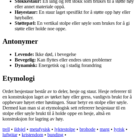
Stokkestaur:
En lang og rett stokk som brukes til å støtte høy
eller annet materiale oppå.
Høyestaur:
En staur laget spesifikt for å støtte opp høy eller
høyballer.
Støttepæl:
En vertikal stolpe eller søyle som brukes for å gi
støtte eller holde noe oppe.
Antonymer
Levende:
Ikke død, i bevegelse
Bevegelig:
Kan flyttes eller endres uten problemer
Dynamisk:
Energetisk og i stadig forandring
Etymologi
Ordet hesjestaur består av to deler, hesje og staur. Hesje refererer til
en konstruksjon laget av tørket høy eller gress, vanligvis brukt for å
oppbevare høyet etter høstingen. Staur betyr en stolpe eller søyle.
Dermed kan man si at etymologisk sett refererer hesjestaur til en
stolpe eller søyle brukt til å holde oppe en hesje, altså en
konstruksjon for lagring av høy.
trell
•
ildsjel
•
metafysisk
•
lyktestolpe
•
brohode
•
marg
•
lyrisk
•
luftgitar
•
kristendom
•
bunding
•