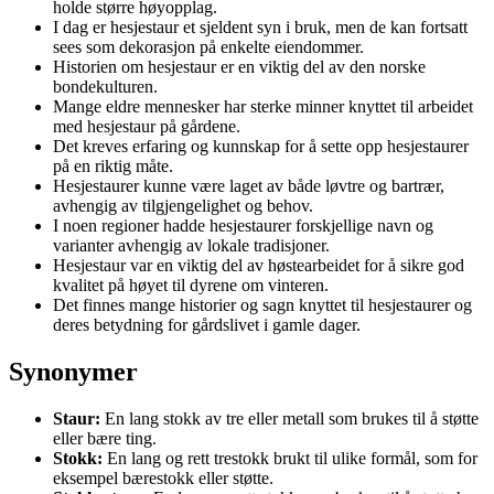
holde større høyopplag.
I dag er hesjestaur et sjeldent syn i bruk, men de kan fortsatt
sees som dekorasjon på enkelte eiendommer.
Historien om hesjestaur er en viktig del av den norske
bondekulturen.
Mange eldre mennesker har sterke minner knyttet til arbeidet
med hesjestaur på gårdene.
Det kreves erfaring og kunnskap for å sette opp hesjestaurer
på en riktig måte.
Hesjestaurer kunne være laget av både løvtre og bartrær,
avhengig av tilgjengelighet og behov.
I noen regioner hadde hesjestaurer forskjellige navn og
varianter avhengig av lokale tradisjoner.
Hesjestaur var en viktig del av høstearbeidet for å sikre god
kvalitet på høyet til dyrene om vinteren.
Det finnes mange historier og sagn knyttet til hesjestaurer og
deres betydning for gårdslivet i gamle dager.
Synonymer
Staur:
En lang stokk av tre eller metall som brukes til å støtte
eller bære ting.
Stokk:
En lang og rett trestokk brukt til ulike formål, som for
eksempel bærestokk eller støtte.