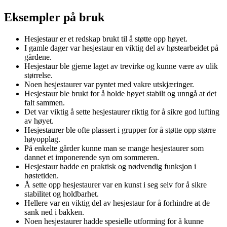
Eksempler på bruk
Hesjestaur er et redskap brukt til å støtte opp høyet.
I gamle dager var hesjestaur en viktig del av høstearbeidet på
gårdene.
Hesjestaur ble gjerne laget av trevirke og kunne være av ulik
størrelse.
Noen hesjestaurer var pyntet med vakre utskjæringer.
Hesjestaur ble brukt for å holde høyet stabilt og unngå at det
falt sammen.
Det var viktig å sette hesjestaurer riktig for å sikre god lufting
av høyet.
Hesjestaurer ble ofte plassert i grupper for å støtte opp større
høyopplag.
På enkelte gårder kunne man se mange hesjestaurer som
dannet et imponerende syn om sommeren.
Hesjestaur hadde en praktisk og nødvendig funksjon i
høstetiden.
Å sette opp hesjestaurer var en kunst i seg selv for å sikre
stabilitet og holdbarhet.
Hellere var en viktig del av hesjestaur for å forhindre at de
sank ned i bakken.
Noen hesjestaurer hadde spesielle utforming for å kunne