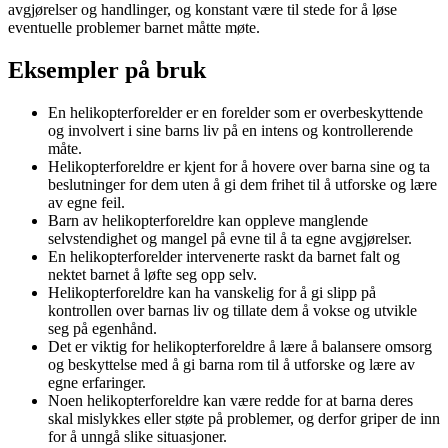
avgjørelser og handlinger, og konstant være til stede for å løse
eventuelle problemer barnet måtte møte.
Eksempler på bruk
En helikopterforelder er en forelder som er overbeskyttende
og involvert i sine barns liv på en intens og kontrollerende
måte.
Helikopterforeldre er kjent for å hovere over barna sine og ta
beslutninger for dem uten å gi dem frihet til å utforske og lære
av egne feil.
Barn av helikopterforeldre kan oppleve manglende
selvstendighet og mangel på evne til å ta egne avgjørelser.
En helikopterforelder intervenerte raskt da barnet falt og
nektet barnet å løfte seg opp selv.
Helikopterforeldre kan ha vanskelig for å gi slipp på
kontrollen over barnas liv og tillate dem å vokse og utvikle
seg på egenhånd.
Det er viktig for helikopterforeldre å lære å balansere omsorg
og beskyttelse med å gi barna rom til å utforske og lære av
egne erfaringer.
Noen helikopterforeldre kan være redde for at barna deres
skal mislykkes eller støte på problemer, og derfor griper de inn
for å unngå slike situasjoner.