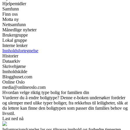
Hjelpemidler
Samfunn
Finn oss
Motta ny
Nettsamfunn
Månedlige nyheter
Brukergruppe
Lokal gruppe
Interne lenker
Innholdsfortegnelse
Historier
Dataarkiv
Skrivehjørne
Innholdskilde
Blogghuset.com
Online Oslo
media@onlineoslo.com
Hvordan velge riktig type bolig for familien din
Vurderer du å endre boligtype? Denne e-boken undersøker fordeler
og ulemper med ulike typer boliger, fra rekkehus til leiligheter, slik at
du lettere kan finne den boligtypen som passer din families behov og
livsstil.
Last ned nå
Informasjonskapsler lar oss tilpasse innhold og forbedre tjenesten