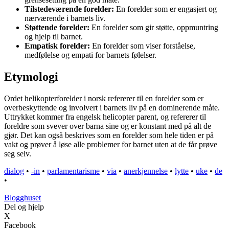
Tilstedeværende forelder:
En forelder som er engasjert og
nærværende i barnets liv.
Støttende forelder:
En forelder som gir støtte, oppmuntring
og hjelp til barnet.
Empatisk forelder:
En forelder som viser forståelse,
medfølelse og empati for barnets følelser.
Etymologi
Ordet helikopterforelder i norsk refererer til en forelder som er
overbeskyttende og involvert i barnets liv på en dominerende måte.
Uttrykket kommer fra engelsk helicopter parent, og refererer til
foreldre som svever over barna sine og er konstant med på alt de
gjør. Det kan også beskrives som en forelder som hele tiden er på
vakt og prøver å løse alle problemer for barnet uten at de får prøve
seg selv.
dialog
•
-in
•
parlamentarisme
•
via
•
anerkjennelse
•
lytte
•
uke
•
de
•
Blogghuset
Del og hjelp
X
Facebook