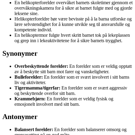
En helikopterforelder overvåket barnets skoletimer gjennom et
overvåkningskamera for å sikre at barnet fulgte med og gjorde
leksene sine.
Helikopterforeldre bør være bevisste på å la barna utforske og
lære selvstendighet for å kunne utvikle seg til ansvarsfulle og
kompetente individ.
En helikoptermor fulgte hvert skritt barnet tok på lekeplassen
og grep inn i lekeaktivitetene for å sikre barnets trygghet.
Synonymer
Overbeskyttende forelder:
En forelder som er veldig opptatt
av å beskytte sitt barn mot farer og vanskeligheter.
Bulleforelder:
En forelder som er svært involvert i sitt barns
liv og aktiviteter.
Tigermamma/tigerfar:
En forelder som er svært aggressiv
og beskyttende overfor sitt barn.
Krammebjørn:
En forelder som er veldig fysisk og
emosjonelt involvert med sitt barn.
Antonymer
Balansert forelder:
En forelder som balanserer omsorg og
grensesetting på en god måte.