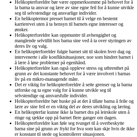
Helikopterforeldre bør være oppmerksomme på behovet for å
la barna ta ansvar og lære av sine egne feil for å kunne utvikle
seg til selvstendige og ansvarlige individer.
En helikoptermor presset barnet til å velge en bestemt
karrierevei uten å ta hensyn til barnets egne interesser og
ønsker.
Helikopterforeldre kan oppmuntre til avhengighet og
manglende selvtillit hos barna sine ved å ta over styringen av
deres liv og valg.
En helikopterforelder fulgte barnet sitt til skolen hver dag og
intervenerte i alle konfliktsituasjoner, noe som hindret barnet i
å lære å løse problemer på egenhånd.
Helikopterforeldre kan også oppleve stress og utbrenthet på
grunn av det konstante behovet for å være involvert i barnas
liv på en mikro-managende måte.
Det er viktig for helikopterforeldre å sette grenser og la barna
utforske og ta egne valg for å kunne utvikle seg til
selvstendige og ansvarsfulle individer.
Helikopterforeldre bør huske på at det å tillate barna å feile og
lære av sine feil er en viktig del av deres utvikling og læring.
En helikopterfar kunne ikke la barnet dra på leirskole uten å
ringe og sjekke opp på barnet flere ganger om dagen.
Helikopterforeldre kan føle seg tvunget til å overbeskytte
barna sine på grunn av frykt for hva som kan skje hvis de ikke
er konstant til stede og kontrollerer situasjonen.