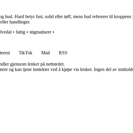
ud. Hard betyr fast, solid eller tøff, mens hud refererer til kroppens
eller handlinger.
elvedal
•
fattig
•
stigmatisere
•
terest
TikTok
Mail
RSS
andler gjennom lenker på nettstedet.
re og kan tjene inntekter ved å kjøpe via lenker. Ingen del av innholdet