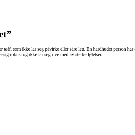
et”
tøff, som ikke lar seg påvirke eller såre lett. En hardhudet person har e
ig robust og ikke lar seg rive med av sterke følelser.