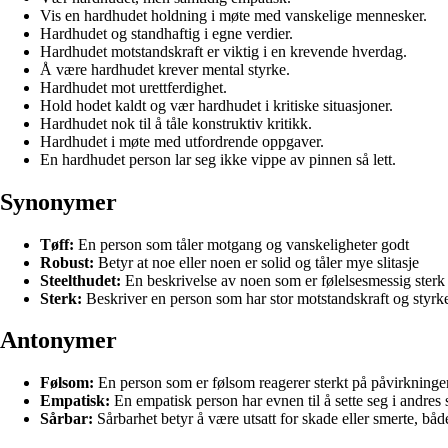
Vis en hardhudet holdning i møte med vanskelige mennesker.
Hardhudet og standhaftig i egne verdier.
Hardhudet motstandskraft er viktig i en krevende hverdag.
Å være hardhudet krever mental styrke.
Hardhudet mot urettferdighet.
Hold hodet kaldt og vær hardhudet i kritiske situasjoner.
Hardhudet nok til å tåle konstruktiv kritikk.
Hardhudet i møte med utfordrende oppgaver.
En hardhudet person lar seg ikke vippe av pinnen så lett.
Synonymer
Tøff:
En person som tåler motgang og vanskeligheter godt
Robust:
Betyr at noe eller noen er solid og tåler mye slitasje
Steelthudet:
En beskrivelse av noen som er følelsesmessig sterk 
Sterk:
Beskriver en person som har stor motstandskraft og styrk
Antonymer
Følsom:
En person som er følsom reagerer sterkt på påvirkninger,
Empatisk:
En empatisk person har evnen til å sette seg i andres s
Sårbar:
Sårbarhet betyr å være utsatt for skade eller smerte, båd