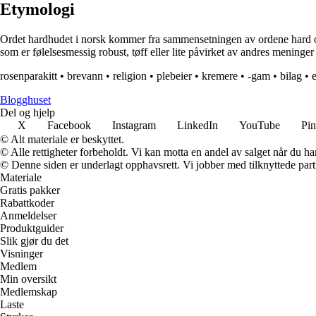
Etymologi
Ordet hardhudet i norsk kommer fra sammensetningen av ordene hard og h
som er følelsesmessig robust, tøff eller lite påvirket av andres meninger 
rosenparakitt
•
brevann
•
religion
•
plebeier
•
kremere
•
-gam
•
bilag
•
Blogghuset
Del og hjelp
X
Facebook
Instagram
LinkedIn
YouTube
Pin
© Alt materiale er beskyttet.
© Alle rettigheter forbeholdt. Vi kan motta en andel av salget når du h
© Denne siden er underlagt opphavsrett. Vi jobber med tilknyttede partne
Materiale
Gratis pakker
Rabattkoder
Anmeldelser
Produktguider
Slik gjør du det
Visninger
Medlem
Min oversikt
Medlemskap
Laste