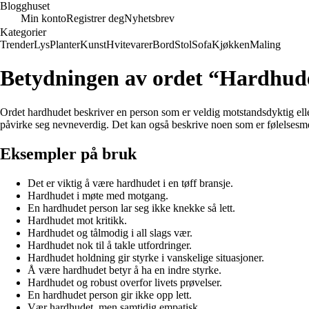
Blogghuset
Min konto
Registrer deg
Nyhetsbrev
Kategorier
Trender
Lys
Planter
Kunst
Hvitevarer
Bord
Stol
Sofa
Kjøkken
Maling
Betydningen av ordet “Hardhud
Ordet hardhudet beskriver en person som er veldig motstandsdyktig eller 
påvirke seg nevneverdig. Det kan også beskrive noen som er følelsesmess
Eksempler på bruk
Det er viktig å være hardhudet i en tøff bransje.
Hardhudet i møte med motgang.
En hardhudet person lar seg ikke knekke så lett.
Hardhudet mot kritikk.
Hardhudet og tålmodig i all slags vær.
Hardhudet nok til å takle utfordringer.
Hardhudet holdning gir styrke i vanskelige situasjoner.
Å være hardhudet betyr å ha en indre styrke.
Hardhudet og robust overfor livets prøvelser.
En hardhudet person gir ikke opp lett.
Vær hardhudet, men samtidig empatisk.