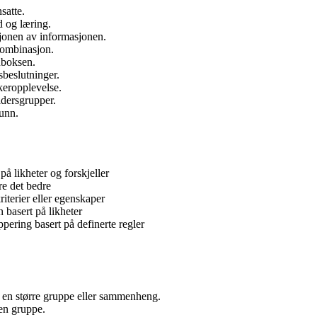
satte.
d og læring.
sjonen av informasjonen.
 kombinasjon.
nboksen.
beslutninger.
keropplevelse.
ldersgrupper.
funn.
på likheter og forskjeller
ere det bedre
riterier eller egenskaper
 basert på likheter
ppering basert på definerte regler
v en større gruppe eller sammenheng.
 en gruppe.