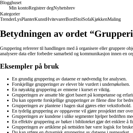
Blogghuset
Min konto
Registrer deg
Nyhetsbrev
Kategorier
Trender
Lys
Planter
Kunst
Hvitevarer
Bord
Stol
Sofa
Kjøkken
Maling
Betydningen av ordet “Grupper
Gruppering refererer til handlingen med å organisere eller gruppere obje
analysere data eller forbedre samarbeid og kommunikasjon innen en orga
Eksempler på bruk
En grundig gruppering av dataene er nødvendig for analysen.
Forskjellige grupperinger av elever ble vurdert i undersøkelsen.
En nøyaktig gruppering av emnene i kurset er viktig.
Grupperingen av ansatte ble gjort basert på kompetanse og erfari
Du kan opprette forskjellige grupperinger av filene dine for bedr
Grupperingen av plantene i hagen skal gjøres etter vekstforhold.
En tydelig gruppering av oppgavene vil gjøre prosjektet mer over
Grupperingen av kundene i ulike segmenter hjelper bedriften me
En effektiv gruppering av bøker i biblioteket gjør det enklere å f
Grupperingen av artiklene på nettsiden bør være logisk for bruke
Du kan utføre en dynamisk gruppering av dataene i regnearket.