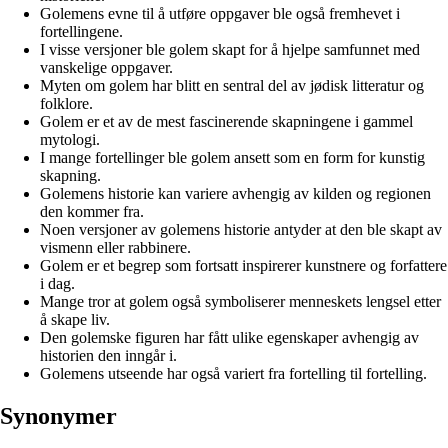
Golemens evne til å utføre oppgaver ble også fremhevet i
fortellingene.
I visse versjoner ble golem skapt for å hjelpe samfunnet med
vanskelige oppgaver.
Myten om golem har blitt en sentral del av jødisk litteratur og
folklore.
Golem er et av de mest fascinerende skapningene i gammel
mytologi.
I mange fortellinger ble golem ansett som en form for kunstig
skapning.
Golemens historie kan variere avhengig av kilden og regionen
den kommer fra.
Noen versjoner av golemens historie antyder at den ble skapt av
vismenn eller rabbinere.
Golem er et begrep som fortsatt inspirerer kunstnere og forfattere
i dag.
Mange tror at golem også symboliserer menneskets lengsel etter
å skape liv.
Den golemske figuren har fått ulike egenskaper avhengig av
historien den inngår i.
Golemens utseende har også variert fra fortelling til fortelling.
Synonymer