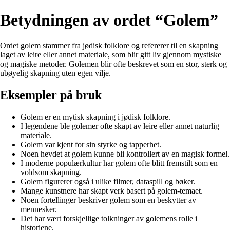
Betydningen av ordet “Golem”
Ordet golem stammer fra jødisk folklore og refererer til en skapning
laget av leire eller annet materiale, som blir gitt liv gjennom mystiske
og magiske metoder. Golemen blir ofte beskrevet som en stor, sterk og
ubøyelig skapning uten egen vilje.
Eksempler på bruk
Golem er en mytisk skapning i jødisk folklore.
I legendene ble golemer ofte skapt av leire eller annet naturlig
materiale.
Golem var kjent for sin styrke og tapperhet.
Noen hevdet at golem kunne bli kontrollert av en magisk formel.
I moderne populærkultur har golem ofte blitt fremstilt som en
voldsom skapning.
Golem figurerer også i ulike filmer, dataspill og bøker.
Mange kunstnere har skapt verk basert på golem-temaet.
Noen fortellinger beskriver golem som en beskytter av
mennesker.
Det har vært forskjellige tolkninger av golemens rolle i
historiene.