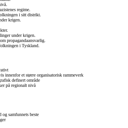
nivå.
nazistenes regime.
kningen i sitt distrikt.
nder krigen.
kter.
dlinger under krigen.
 som propagandaansvarlig.
folkningen i Tyskland.
ativt
vis innenfor et større organisatorisk rammeverk
grafisk definert område
ker på regionalt nivå
d og samfunnets beste
nger