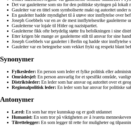
Det var gauleiterne som sto for den politiske styringen på lokalt 
Gauleiter var en tittel som symboliserte makt og autoritet under 
En gauleiter hadde myndighet til å utøve stor innflytelse over befol
Joseph Goebbels var en av de mest innflytelsesrike gauleiterne u
Gauleiterne var lojale til Hitler og nazistpartiet.
Gauleiterne fikk ofte betydelig støtte fra befolkningen i sine distri
Etter krigen ble mange av gauleiterne stilt til ansvar for sine han
Joseph Goebbels var gauleiter i Berlin og hadde stor innflytelse
Gauleiter var en betegnelse som vekket frykt og respekt blant be
Synonymer
Fylkesleder:
En person som leder et fylke politisk eller administr
Områdesjef:
En person ansvarlig for et spesifikt område, vanlig
Distriktsleder:
En leder som har ansvar og autoritet over et geo
Regionalpolitisk leder:
En leder som har ansvar for politiske sa
Antonymer
Lærd:
En som har mye kunnskap og er godt utdannet
Humanist:
En som tror på viktigheten av å ivareta menneskever
Tilrettelegger:
En som legger til rette for muligheter og tilpasni