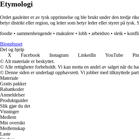
Etymologi
Ordet gauleiter er av tysk opprinnelse og ble brukt under den tredje rik
betyr distrikt eller region, og leiter som betyr leder eller styrer på tysk
foodie
•
sammenhengende
•
makulere
•
lobb
•
arbeidsro
•
sleik
•
konfli
Blogghuset
Del og hjelp
X
Facebook
Instagram
LinkedIn
YouTube
Pin
© Alt materiale er beskyttet.
© Alle rettigheter forbeholdt. Vi kan motta en andel av salget når du h
© Denne siden er underlagt opphavsrett. Vi jobber med tilknyttede partne
Materiale
Gratis pakker
Rabattkoder
Anmeldelser
Produktguider
Slik gjør du det
Visninger
Medlem
Min oversikt
Medlemskap
Laste