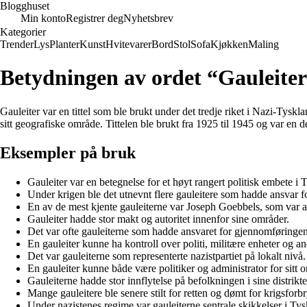
Blogghuset
Min konto
Registrer deg
Nyhetsbrev
Kategorier
Trender
Lys
Planter
Kunst
Hvitevarer
Bord
Stol
Sofa
Kjøkken
Maling
Betydningen av ordet “Gauleite
Gauleiter var en tittel som ble brukt under det tredje riket i Nazi-Tyskl
sitt geografiske område. Tittelen ble brukt fra 1925 til 1945 og var en de
Eksempler på bruk
Gauleiter var en betegnelse for et høyt rangert politisk embete i
Under krigen ble det utnevnt flere gauleitere som hadde ansvar for
En av de mest kjente gauleiterne var Joseph Goebbels, som var a
Gauleiter hadde stor makt og autoritet innenfor sine områder.
Det var ofte gauleiterne som hadde ansvaret for gjennomføringen av
En gauleiter kunne ha kontroll over politi, militære enheter og an
Det var gauleiterne som representerte nazistpartiet på lokalt nivå.
En gauleiter kunne både være politiker og administrator for sitt 
Gauleiterne hadde stor innflytelse på befolkningen i sine distrikte
Mange gauleitere ble senere stilt for retten og dømt for krigsforbr
Under nazistenes regime var gauleiterne sentrale skikkelser i Tys