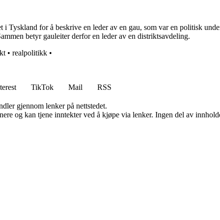
et i Tyskland for å beskrive en leder av en gau, som var en politisk und
. Sammen betyr gauleiter derfor en leder av en distriktsavdeling.
kt
•
realpolitikk
•
terest
TikTok
Mail
RSS
andler gjennom lenker på nettstedet.
re og kan tjene inntekter ved å kjøpe via lenker. Ingen del av innholdet