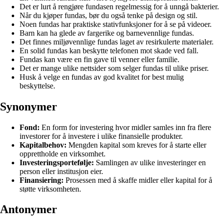
Det er lurt å rengjøre fundasen regelmessig for å unngå bakterier.
Når du kjøper fundas, bør du også tenke på design og stil.
Noen fundas har praktiske stativfunksjoner for å se på videoer.
Barn kan ha glede av fargerike og barnevennlige fundas.
Det finnes miljøvennlige fundas laget av resirkulerte materialer.
En solid fundas kan beskytte telefonen mot skade ved fall.
Fundas kan være en fin gave til venner eller familie.
Det er mange ulike nettsider som selger fundas til ulike priser.
Husk å velge en fundas av god kvalitet for best mulig
beskyttelse.
Synonymer
Fond:
En form for investering hvor midler samles inn fra flere
investorer for å investere i ulike finansielle produkter.
Kapitalbehov:
Mengden kapital som kreves for å starte eller
opprettholde en virksomhet.
Investeringsportefølje:
Samlingen av ulike investeringer en
person eller institusjon eier.
Finansiering:
Prosessen med å skaffe midler eller kapital for å
støtte virksomheten.
Antonymer