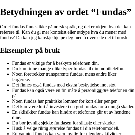
Betydningen av ordet “Fundas”
Ordet fundas finnes ikke på norsk språk, og det er ukjent hva det kan
referere til. Kan du gi mer kontekst eller utdype hva du mener med
fundas? Da kan jeg kanskje hjelpe deg med å oversette det til norsk.
Eksempler på bruk
Fundas er viktige for å beskytte telefonen din.
Du kan finne mange ulike typer fundas til din mobiltelefon.
Noen foretrekker transparente fundas, mens andre liker
fargerike.
Det finnes også fundas med ekstra beskyttelse mot støt.
Fundas kan også være en fin måte å personliggjøre telefonen din
på.
Noen fundas har praktiske lommer for kort eller penger.
Det kan være lurt å investere i en god fundas for å unngå skader.
En sklisikker fundas kan hindre at telefonen glir ut av hendene
dine.
Du bør jevnlig sjekke fundasen for slitasje eller skader.
Husk å velge riktig størrelse fundas til din telefonmodell.
En vanntett fundas kan være nyttig for utendørsaktiviteter.