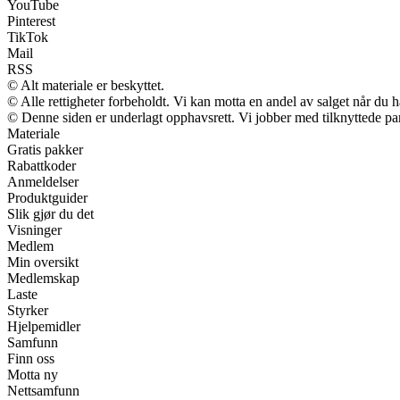
YouTube
Pinterest
TikTok
Mail
RSS
© Alt materiale er beskyttet.
© Alle rettigheter forbeholdt. Vi kan motta en andel av salget når du 
© Denne siden er underlagt opphavsrett. Vi jobber med tilknyttede partn
Materiale
Gratis pakker
Rabattkoder
Anmeldelser
Produktguider
Slik gjør du det
Visninger
Medlem
Min oversikt
Medlemskap
Laste
Styrker
Hjelpemidler
Samfunn
Finn oss
Motta ny
Nettsamfunn