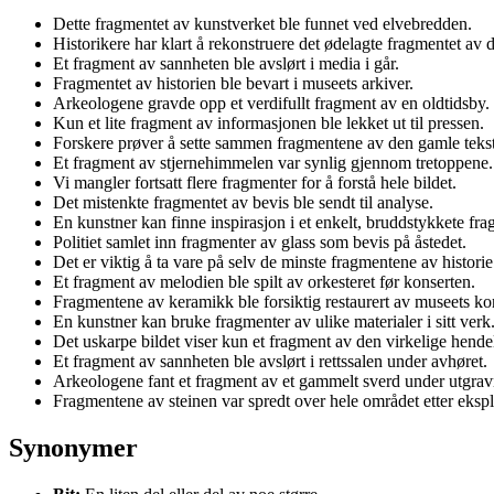
Dette fragmentet av kunstverket ble funnet ved elvebredden.
Historikere har klart å rekonstruere det ødelagte fragmentet av
Et fragment av sannheten ble avslørt i media i går.
Fragmentet av historien ble bevart i museets arkiver.
Arkeologene gravde opp et verdifullt fragment av en oldtidsby.
Kun et lite fragment av informasjonen ble lekket ut til pressen.
Forskere prøver å sette sammen fragmentene av den gamle teks
Et fragment av stjernehimmelen var synlig gjennom tretoppene.
Vi mangler fortsatt flere fragmenter for å forstå hele bildet.
Det mistenkte fragmentet av bevis ble sendt til analyse.
En kunstner kan finne inspirasjon i et enkelt, bruddstykkete fra
Politiet samlet inn fragmenter av glass som bevis på åstedet.
Det er viktig å ta vare på selv de minste fragmentene av historie
Et fragment av melodien ble spilt av orkesteret før konserten.
Fragmentene av keramikk ble forsiktig restaurert av museets ko
En kunstner kan bruke fragmenter av ulike materialer i sitt verk
Det uskarpe bildet viser kun et fragment av den virkelige hende
Et fragment av sannheten ble avslørt i rettssalen under avhøret.
Arkeologene fant et fragment av et gammelt sverd under utgra
Fragmentene av steinen var spredt over hele området etter eksp
Synonymer