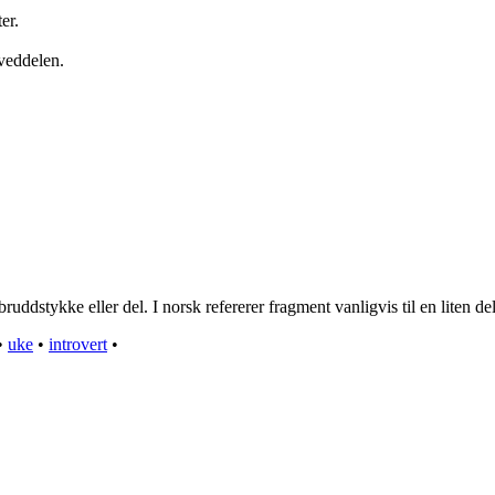
er.
oveddelen.
dstykke eller del. I norsk refererer fragment vanligvis til en liten del a
•
uke
•
introvert
•