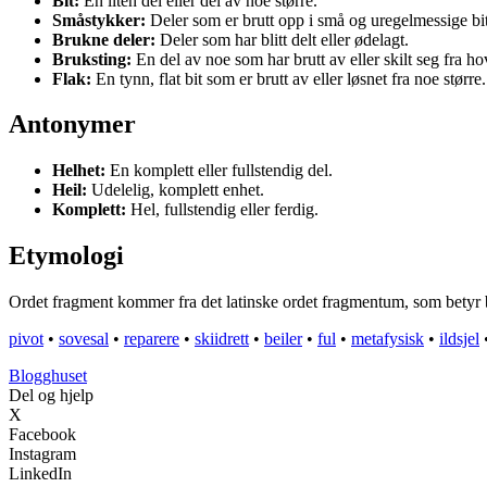
Bit:
En liten del eller del av noe større.
Småstykker:
Deler som er brutt opp i små og uregelmessige bit
Brukne deler:
Deler som har blitt delt eller ødelagt.
Bruksting:
En del av noe som har brutt av eller skilt seg fra h
Flak:
En tynn, flat bit som er brutt av eller løsnet fra noe større.
Antonymer
Helhet:
En komplett eller fullstendig del.
Heil:
Udelelig, komplett enhet.
Komplett:
Hel, fullstendig eller ferdig.
Etymologi
Ordet fragment kommer fra det latinske ordet fragmentum, som betyr brud
pivot
•
sovesal
•
reparere
•
skiidrett
•
beiler
•
ful
•
metafysisk
•
ildsjel
Blogghuset
Del og hjelp
X
Facebook
Instagram
LinkedIn