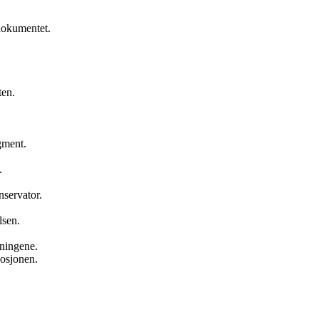
 dokumentet.
ten.
gment.
.
nservator.
.
lsen.
vningene.
losjonen.