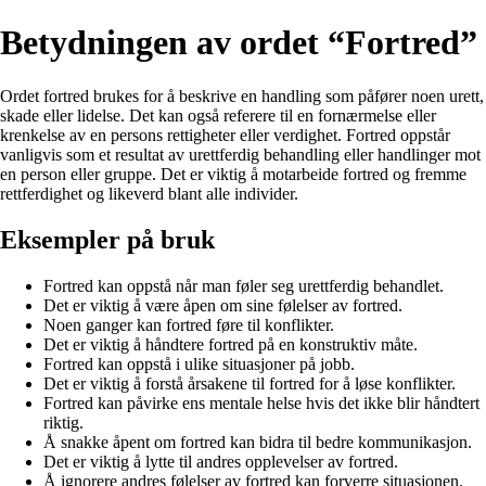
Betydningen av ordet “Fortred”
Ordet fortred brukes for å beskrive en handling som påfører noen urett,
skade eller lidelse. Det kan også referere til en fornærmelse eller
krenkelse av en persons rettigheter eller verdighet. Fortred oppstår
vanligvis som et resultat av urettferdig behandling eller handlinger mot
en person eller gruppe. Det er viktig å motarbeide fortred og fremme
rettferdighet og likeverd blant alle individer.
Eksempler på bruk
Fortred kan oppstå når man føler seg urettferdig behandlet.
Det er viktig å være åpen om sine følelser av fortred.
Noen ganger kan fortred føre til konflikter.
Det er viktig å håndtere fortred på en konstruktiv måte.
Fortred kan oppstå i ulike situasjoner på jobb.
Det er viktig å forstå årsakene til fortred for å løse konflikter.
Fortred kan påvirke ens mentale helse hvis det ikke blir håndtert
riktig.
Å snakke åpent om fortred kan bidra til bedre kommunikasjon.
Det er viktig å lytte til andres opplevelser av fortred.
Å ignorere andres følelser av fortred kan forverre situasjonen.