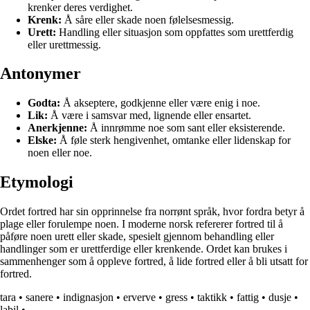
krenker deres verdighet.
Krenk:
Å såre eller skade noen følelsesmessig.
Urett:
Handling eller situasjon som oppfattes som urettferdig
eller urettmessig.
Antonymer
Godta:
Å akseptere, godkjenne eller være enig i noe.
Lik:
Å være i samsvar med, lignende eller ensartet.
Anerkjenne:
Å innrømme noe som sant eller eksisterende.
Elske:
Å føle sterk hengivenhet, omtanke eller lidenskap for
noen eller noe.
Etymologi
Ordet fortred har sin opprinnelse fra norrønt språk, hvor fordra betyr å
plage eller forulempe noen. I moderne norsk refererer fortred til å
påføre noen urett eller skade, spesielt gjennom behandling eller
handlinger som er urettferdige eller krenkende. Ordet kan brukes i
sammenhenger som å oppleve fortred, å lide fortred eller å bli utsatt for
fortred.
tara
•
sanere
•
indignasjon
•
erverve
•
gress
•
taktikk
•
fattig
•
dusje
•
labil
•