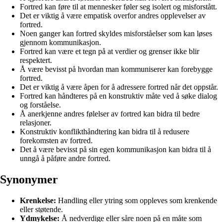
Fortred kan føre til at mennesker føler seg isolert og misforstått.
Det er viktig å være empatisk overfor andres opplevelser av
fortred.
Noen ganger kan fortred skyldes misforståelser som kan løses
gjennom kommunikasjon.
Fortred kan være et tegn på at verdier og grenser ikke blir
respektert.
Å være bevisst på hvordan man kommuniserer kan forebygge
fortred.
Det er viktig å være åpen for å adressere fortred når det oppstår.
Fortred kan håndteres på en konstruktiv måte ved å søke dialog
og forståelse.
Å anerkjenne andres følelser av fortred kan bidra til bedre
relasjoner.
Konstruktiv konflikthåndtering kan bidra til å redusere
forekomsten av fortred.
Det å være bevisst på sin egen kommunikasjon kan bidra til å
unngå å påføre andre fortred.
Synonymer
Krenkelse:
Handling eller ytring som oppleves som krenkende
eller støtende.
Ydmykelse:
Å nedverdige eller såre noen på en måte som