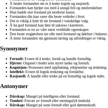
Å bruke forstanden sin er å tenke logisk og rasjonelt.
Forstanden kan hjelpe oss med å unngå feil og misforståelser.
Hun hadde stor forstand på moderne kunst.
Forstanden din kan være din beste veileder i livet.
Det er viktig å lytte til sin forstand i vanskelige valg.
Å ha god forstand kan føre til suksess i karrieren.
Forstanden er en av våre mest verdifulle egenskaper.
Den beste avgjørelsen tas ofte med forstand og følelser i balanse.
Å trene forstanden sin gjennom læring og utfordringer er viktig.
Synonymer
Fornuft:
Evnen til å tenke, forstå og handle fornuftig.
Hjerne:
Organet i hodet som styrer tanke og fornuft.
Kognisjon:
Prosessen med oppfatning, erkjennelse og tenkning.
Intellekt:
Evnen til logisk tenkning og forståelse.
Rasjonell:
Å handle eller tenke på en fornuftig og logisk måte.
Antonymer
Dårskap:
Mangel på intelligens eller forstand.
Tomhet:
Fravær av fornuft eller meningsfylt innhold.
Dårskap:
Mangel på sunn fornuft eller god dømmekraft.