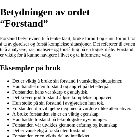
Betydningen av ordet
“Forstand”
Forstand betyr evnen til å tenke klart, bruke fornuft og sunn fornuft for
å ta avgjørelser og forstå komplekse situasjoner. Det refererer til evnen
til å analysere, rasjonalisere og forstå ting på en logisk måte. Forstand
er viktig for å kunne navigere i livet og ta informerte valg.
Eksempler på bruk
Det er viktig å bruke sin forstand i vanskelige situasjoner.
Han handlet uten forstand og angret på det etterpå.
Forstanden hans var skarp og analytisk.
Det krever god forstand å løse komplekse oppgaver.
Hun stolte på sin forstand i avgjørelsen hun tok.
Forstanden din vil hjelpe deg med å vurdere ulike alternativer.
Å bruke forstanden sin er en viktig egenskap.
Han hadde forstand på teknologiske nyvinninger.
Forstanden vår utvikles gjennom erfaring og kunnskap.
Det er vanskelig å forstå uten forstand.
Forstanden er en viktig del av intellektet.